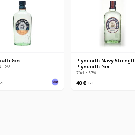
outh Gin
Plymouth Navy Strengt
Plymouth Gin
 41.2%
70cl • 57%
40 €
?
?