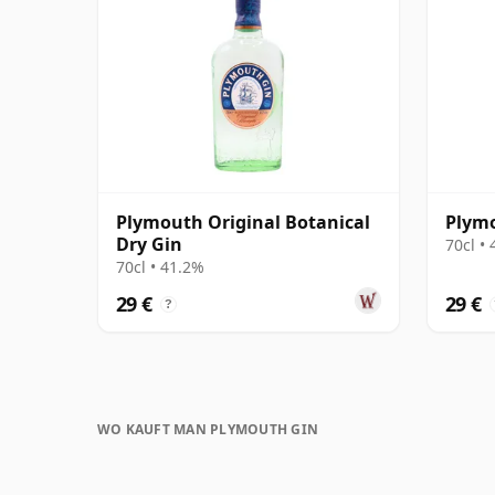
Plymouth Original Botanical
Plym
Dry Gin
70cl •
70cl • 41.2%
29 €
29 €
?
WO KAUFT MAN PLYMOUTH GIN