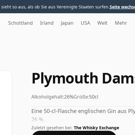
 sieht so aus, als ob Sie aus Vereinigte Staaten surfen.
Seite wechs
Schottland
Irland
Japan
USA
Welt
Mehr
Plymouth Dam
Alkoholgehalt:
26%
Größe:
50cl
Eine 50-cl-Flasche englischen Gin aus Pl
26 %.
Zuletzt gesehen bei:
The Whisky Exchange