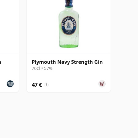
h
Plymouth Navy Strength Gin
70cl • 57%
47 €
?