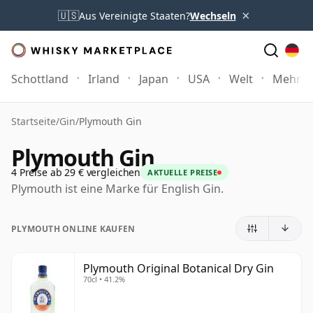
×
🇺🇸
Aus Vereinigte Staaten?
Wechseln
Schottland
Irland
Japan
USA
Welt
Mehr
Startseite
/
Gin
/
Plymouth Gin
Plymouth Gin
4 Preise ab 29 € vergleichen
AKTUELLE PREISE
Plymouth ist eine Marke für English Gin.
PLYMOUTH ONLINE KAUFEN
Plymouth Original Botanical Dry Gin
70cl • 41.2%