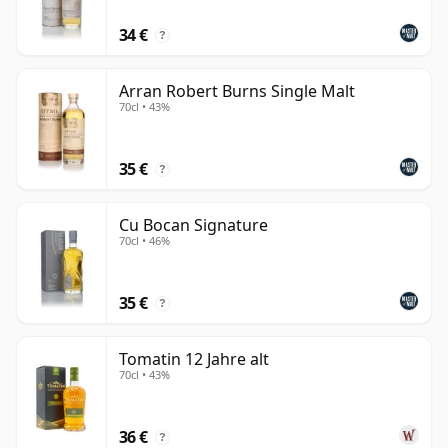
34 €
?
Arran Robert Burns Single Malt
70cl • 43%
35 €
?
Cu Bocan Signature
70cl • 46%
35 €
?
Tomatin 12 Jahre alt
70cl • 43%
36 €
?