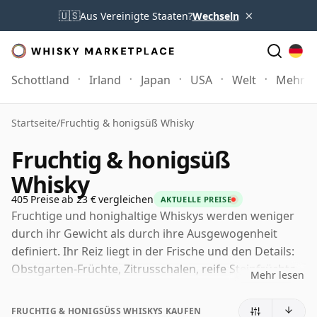
×
🇺🇸
Aus Vereinigte Staaten?
Wechseln
Schottland
Irland
Japan
USA
Welt
Mehr
Startseite
/
Fruchtig & honigsüß Whisky
Fruchtig & honigsüß
Whisky
405 Preise ab 23 € vergleichen
AKTUELLE PREISE
Fruchtige und honighaltige Whiskys werden weniger
durch ihr Gewicht als durch ihre Ausgewogenheit
definiert. Ihr Reiz liegt in der Frische und den Details:
Obstgarten-Früchte, Zitrusschalen, reife Steinfrüchte
Mehr lesen
und florale Noten, die durch honighafte Süße, sanille
Vanille und sanfte Eiche zusammengehalten werden.
FRUCHTIG & HONIGSÜSS WHISKYS KAUFEN