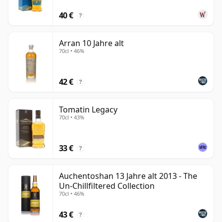
40 €
?
Arran 10 Jahre alt
70cl • 46%
42 €
?
Tomatin Legacy
70cl • 43%
33 €
?
Auchentoshan 13 Jahre alt 2013 - The
Un-Chillfiltered Collection
70cl • 46%
43 €
?