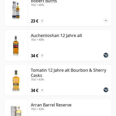
Robert Burns
70cl • 40%
23 €
?
Auchentoshan 12 Jahre alt
70cl • 40%
34 €
?
Tomatin 12 Jahre alt Bourbon & Sherry
Casks
70cl • 43%
34 €
?
Arran Barrel Reserve
70cl • 43%