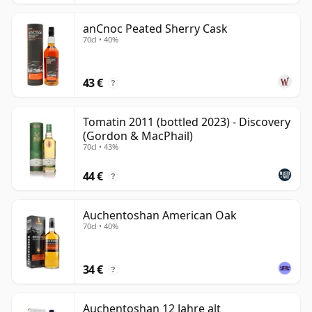
anCnoc Peated Sherry Cask
70cl • 40%
43 €
?
Tomatin 2011 (bottled 2023) - Discovery
(Gordon & MacPhail)
70cl • 43%
44 €
?
Auchentoshan American Oak
70cl • 40%
34 €
?
Auchentoshan 12 Jahre alt