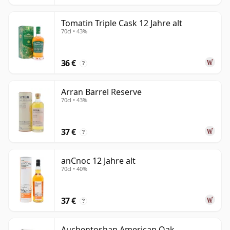
Tomatin Triple Cask 12 Jahre alt
70cl • 43%
36 €
?
Arran Barrel Reserve
70cl • 43%
37 €
?
anCnoc 12 Jahre alt
70cl • 40%
37 €
?
Auchentoshan American Oak