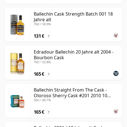
Ballechin Cask Strength Batch 001 18
Jahre alt
70cl • 50.9%
131 €
?
Edradour Ballechin 20 Jahre alt 2004 -
Bourbon Cask
70cl • 52.8%
165 €
?
Ballechin Straight From The Cask -
Oloroso Sherry Cask #201 2010 10
50cl • 60.1%
Jahre alt
165 €
?