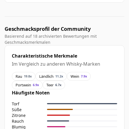
Geschmacksprofil der Community
Basierend auf 18 archivierten Bewertungen mit
Geschmacksmerkmalen
Charakteristische Merkmale
Im Vergleich zu anderen Whisky-Marken
Rau
Ländlich
Wein
19.8x
11.2x
7.9x
Portwein
Teer
6.9x
6.7x
Häufigste Noten
Torf
Süße
Zitrone
Rauch
Blumig