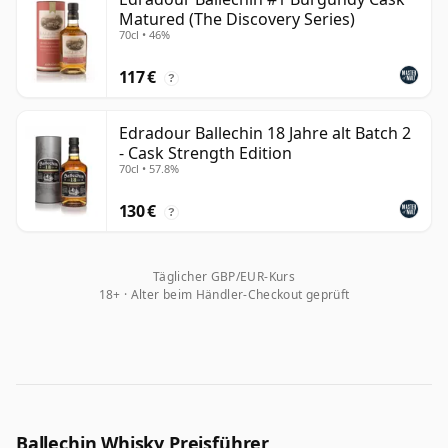
Matured (The Discovery Series)
70cl • 46%
117 €
?
Edradour Ballechin 18 Jahre alt Batch 2
- Cask Strength Edition
70cl • 57.8%
130 €
?
Täglicher GBP/EUR-Kurs
18+ · Alter beim Händler-Checkout geprüft
Ballechin Whisky Preisführer