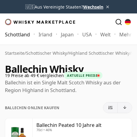
×
🇺🇸
Aus Vereinigte Staaten?
Wechseln
Schottland
Irland
Japan
USA
Welt
Mehr
Startseite
/
Schottischer Whisky
/
Highland Schottischer Whisky
/
Ba
Ballechin Whisky
19 Preise ab 49 € vergleichen
AKTUELLE PREISE
Ballechin ist ein Single Malt Scotch Whisky aus der
Region Highland in Schottland.
BALLECHIN ONLINE KAUFEN
Ballechin Peated 10 Jahre alt
70cl • 46%