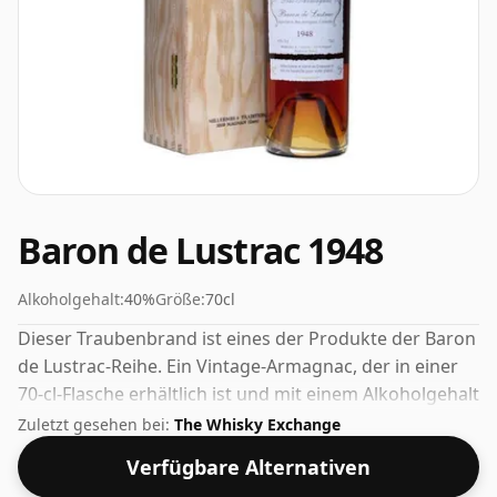
Baron de Lustrac 1948
Alkoholgehalt:
40%
Größe:
70cl
Dieser Traubenbrand ist eines der Produkte der Baron
de Lustrac-Reihe. Ein Vintage-Armagnac, der in einer
70-cl-Flasche erhältlich ist und mit einem Alkoholgehalt
von 40 % auf den Markt kommt.
Zuletzt gesehen bei:
The Whisky Exchange
Verfügbare Alternativen