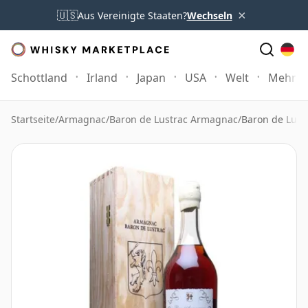
×
🇺🇸
Aus Vereinigte Staaten?
Wechseln
Schottland
Irland
Japan
USA
Welt
Mehr
Startseite
/
Armagnac
/
Baron de Lustrac Armagnac
/
Baron de Lust