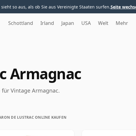
 sieht so aus, als ob Sie aus Vereinigte Staaten surfen.
Seite wechs
Schottland
Irland
Japan
USA
Welt
Mehr
ac Armagnac
 für Vintage Armagnac.
ARON DE LUSTRAC ONLINE KAUFEN