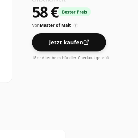
58 €
Bester Preis
Von
Master of Malt
?
Jetzt kaufen
18+ · Alter beim Händler-Checkout geprüft