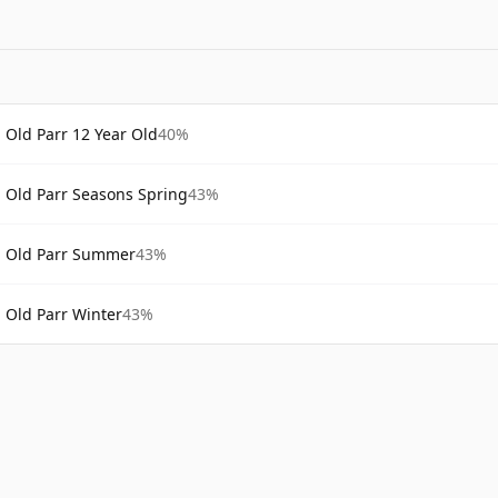
Old Parr 12 Year Old
40%
Old Parr Seasons Spring
43%
Old Parr Summer
43%
Old Parr Winter
43%