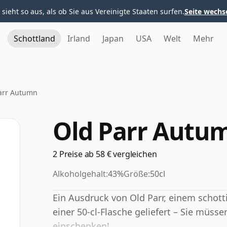
 sieht so aus, als ob Sie aus Vereinigte Staaten surfen.
Seite wechs
Schottland
Irland
Japan
USA
Welt
Mehr
arr Autumn
Old Parr Autu
2 Preise ab 58 € vergleichen
Alkoholgehalt:
43%
Größe:
50cl
Ein Ausdruck von Old Parr, einem schott
einer 50-cl-Flasche geliefert – Sie müs
einschenken!