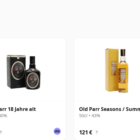
arr 18 Jahre alt
Old Parr Seasons / Sum
 40%
50cl • 43%
121 €
?
?