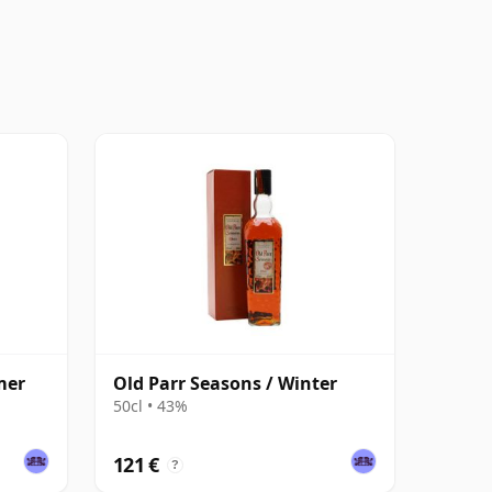
mer
Old Parr Seasons / Winter
50cl • 43%
121 €
?