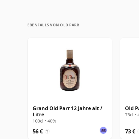
EBENFALLS VON OLD PARR
Grand Old Parr 12 Jahre alt /
Old P
Litre
75cl •
100cl • 40%
56 €
73 €
?