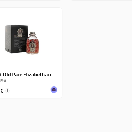
 Old Parr Elizabethan
 43%
 €
?