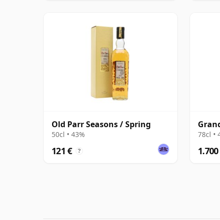
Old Parr Seasons / Spring
Grand
50cl • 43%
78cl •
121 €
1.700
?