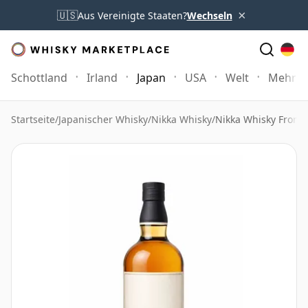
×
🇺🇸
Aus Vereinigte Staaten?
Wechseln
Schottland
Irland
Japan
USA
Welt
Mehr
Startseite
/
Japanischer Whisky
/
Nikka Whisky
/
Nikka Whisky From T