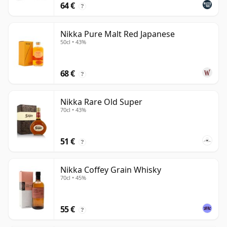
64 €
?
Nikka Pure Malt Red Japanese
50cl • 43%
68 €
?
Nikka Rare Old Super
70cl • 43%
51 €
?
Nikka Coffey Grain Whisky
70cl • 45%
55 €
?