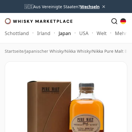
×
🇺🇸
Aus Vereinigte Staaten?
Wechseln
Schottland
Irland
Japan
USA
Welt
Mehr
Startseite
/
Japanischer Whisky
/
Nikka Whisky
/
Nikka Pure Malt Bla