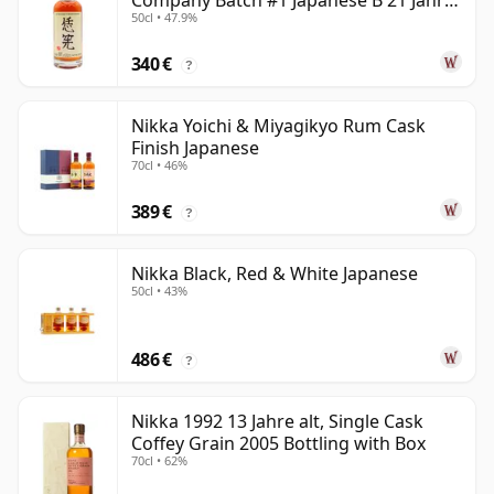
Company Batch #1 Japanese B 21 Jahre
50cl • 47.9%
alt
340 €
?
Nikka Yoichi & Miyagikyo Rum Cask
Finish Japanese
70cl • 46%
389 €
?
Nikka Black, Red & White Japanese
50cl • 43%
486 €
?
Nikka 1992 13 Jahre alt, Single Cask
Coffey Grain 2005 Bottling with Box
70cl • 62%