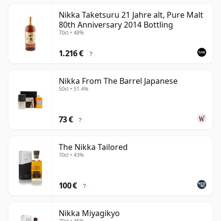
Nikka Taketsuru 21 Jahre alt, Pure Malt
80th Anniversary 2014 Bottling
70cl • 48%
1.216 €
?
Nikka From The Barrel Japanese
50cl • 51.4%
73 €
?
The Nikka Tailored
70cl • 43%
100 €
?
Nikka Miyagikyo
70cl • 45%