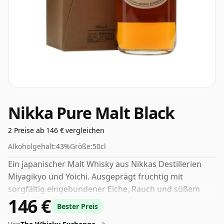
Nikka Pure Malt Black
2 Preise ab 146 € vergleichen
Alkoholgehalt:
43%
Größe:
50cl
Ein japanischer Malt Whisky aus Nikkas Destillerien
Miyagikyo und Yoichi. Ausgeprägt fruchtig mit
sorgfältig eingebundener Eiche, Rauch und süßem
146 €
Fudge. Kommt in einer angenehm aufgeräumten,
Bester Preis
rundrandigen 50-cl-Flasche.