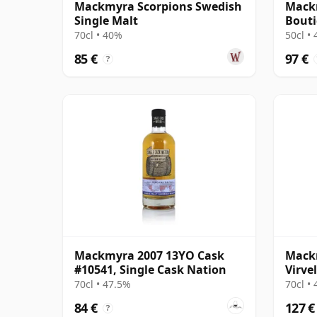
Mackmyra Scorpions Swedish
Mackm
Single Malt
Bout
70cl • 40%
50cl •
85 €
97 €
?
Mackmyra 2007 13YO Cask
Mack
#10541, Single Cask Nation
Virve
Malt
70cl • 47.5%
70cl •
84 €
127 €
?