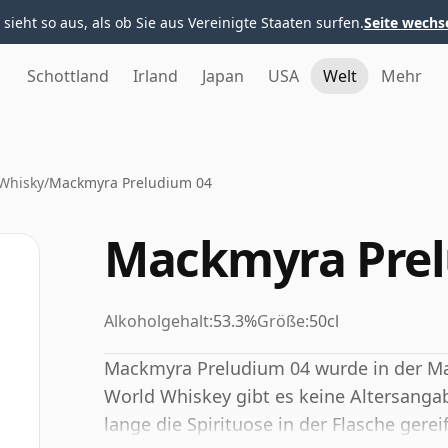
 sieht so aus, als ob Sie aus Vereinigte Staaten surfen.
Seite wechs
Schottland
Irland
Japan
USA
Welt
Mehr
Whisky
/
Mackmyra Preludium 04
Mackmyra Prel
Alkoholgehalt:
53.3%
Größe:
50cl
Mackmyra Preludium 04 wurde in der Mac
World Whiskey gibt es keine Altersangab
lange die Spirituose in der Flasche gereift