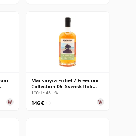
edom
Mackmyra Frihet / Freedom
Collection 06: Svensk Rok
Swedish
100cl • 46.1%
146 €
?