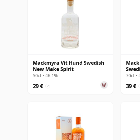
Mackmyra Vit Hund Swedish
Mack
New Make Spirit
Swedi
50cl • 46.1%
70cl •
29 €
39 €
?