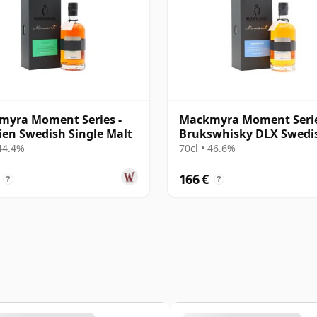
myra Moment Series -
Mackmyra Moment Serie
ien Swedish Single Malt
Brukswhisky DLX Swedi
Single Mal
 44.4%
70cl • 46.6%
166 €
?
?