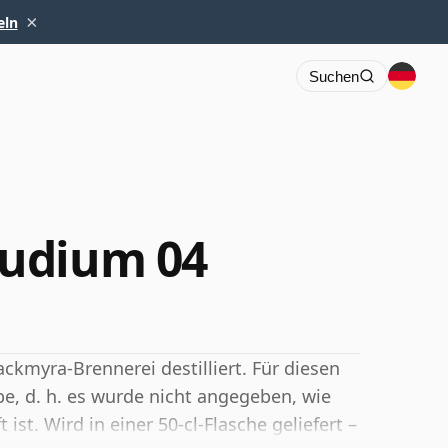
×
eln
Suchen
udium 04
kmyra-Brennerei destilliert. Für diesen
e, d. h. es wurde nicht angegeben, wie
 ist. Wird in einer 50-cl-Flasche geliefert –