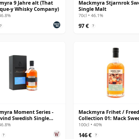
yra 9 Jahre alt (That
Mackmyra Stjarnrok Sw
ique-y Whisky Company)
Single Malt
 46.8%
70cl • 46.1%
97 €
?
?
myra Moment Series -
Mackmyra Frihet / Fre
lvind Swedish Single
Collection 01: Mack Swe
Singl
 46.8%
100cl • 40%
146 €
?
?