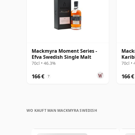
Mackmyra Moment Series -
Mack
Efva Swedish Single Malt
Karib
70cl • 46.3%
70cl •
166 €
166 €
?
WO KAUFT MAN MACKMYRA SWEDISH