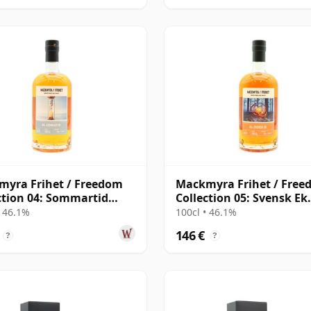
yra Frihet / Freedom
Mackmyra Frihet / Fre
ction 04: Sommartid
Collection 05: Svensk Ek
ish
Swedish
• 46.1%
100cl • 46.1%
146 €
?
?