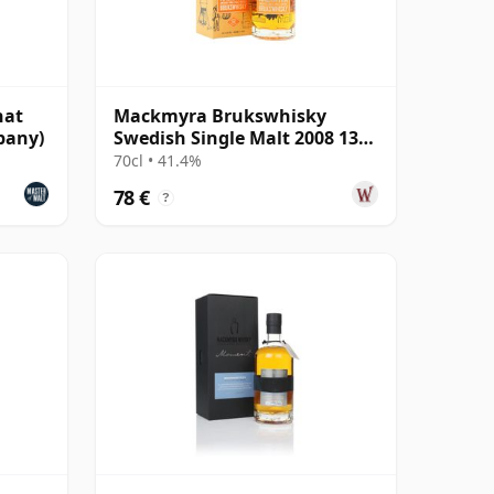
hat
Mackmyra Brukswhisky
pany)
Swedish Single Malt 2008 13
Jahre alt
70cl • 41.4%
78 €
?