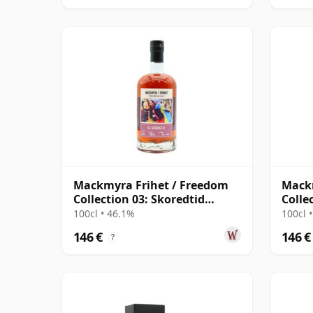
Mackmyra Frihet / Freedom
Mackm
Collection 03: Skoredtid
Colle
Swedish
Swed
100cl • 46.1%
100cl 
146 €
146 €
?