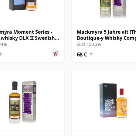
myra Moment Series -
Mackmyra 5 Jahre alt (T
whisky DLX II Swedish
Boutique-y Whisky Com
e 2012 9 Jahre alt
 44%
50cl • 50.3%
68 €
?
?