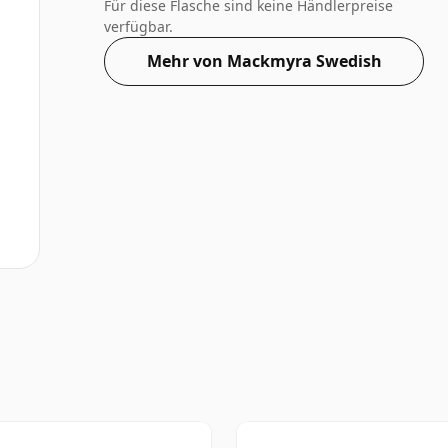
kleiner als die „Standard“-Größe. Der Al
Für diese Flasche sind keine Händlerpreise
verfügbar.
Mehr von Mackmyra Swedish