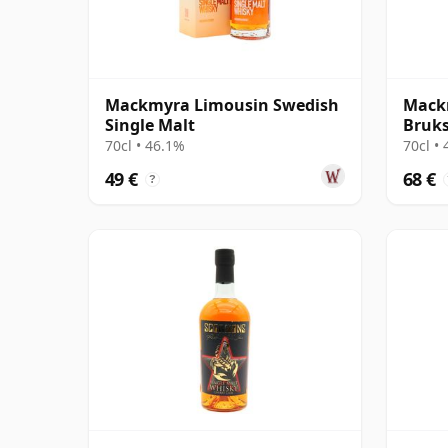
Mackmyra Limousin Swedish
Mack
Single Malt
Bruks
Singl
70cl • 46.1%
70cl •
49 €
68 €
?