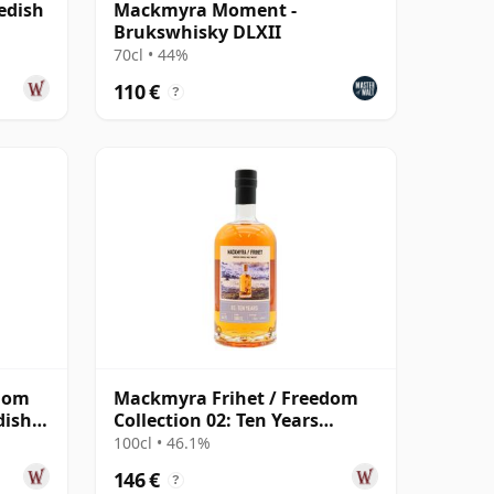
edish
Mackmyra Moment -
Brukswhisky DLXII
70cl • 44%
110 €
?
edom
Mackmyra Frihet / Freedom
dish
Collection 02: Ten Years
Swedish 10 Jahre alt
100cl • 46.1%
146 €
?