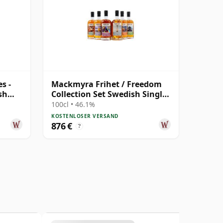
s -
Mackmyra Frihet / Freedom
sh
Collection Set Swedish Single
Mal
100cl • 46.1%
KOSTENLOSER VERSAND
876 €
?