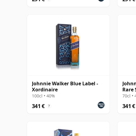
Johnnie Walker Blue Label -
Johnn
Xordinaire
Rare 
'Timo
100cl • 40%
70cl •
341 €
341 €
?