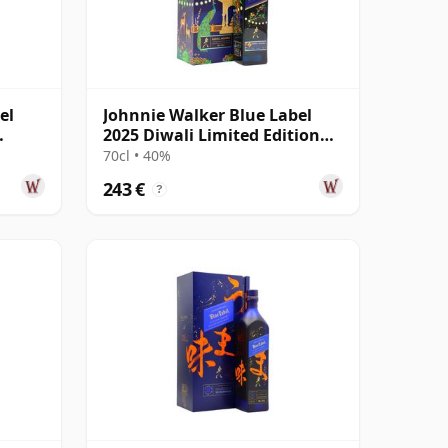
el
Johnnie Walker Blue Label
2025 Diwali Limited Edition
Rahul Mishr
70cl • 40%
243 €
?