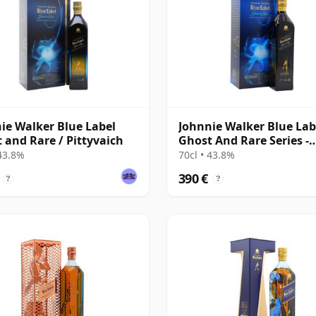
ie Walker Blue Label
Johnnie Walker Blue Lab
 and Rare / Pittyvaich
Ghost And Rare Series -
Pittyvaich & Ra
 43.8%
70cl • 43.8%
390 €
?
?