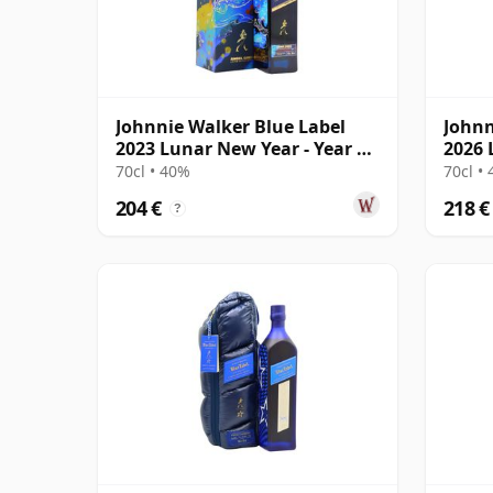
Johnnie Walker Blue Label
Johnn
2023 Lunar New Year - Year Of
2026 
The Rabbi
The H
70cl • 40%
70cl •
204 €
218 €
?