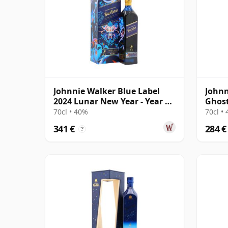
Johnnie Walker Blue Label
Johnn
2024 Lunar New Year - Year Of
Ghost
The Drago
70cl • 40%
70cl •
341 €
284 €
?