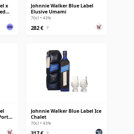
el x
Johnnie Walker Blue Label
ted
Elusive Umami
70cl • 43%
282 €
?
el
Johnnie Walker Blue Label Ice
Port
Chalet
70cl • 43%
317 €
?