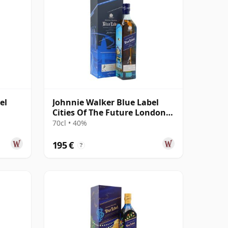
el
Johnnie Walker Blue Label
Cities Of The Future London
2220 Blende
70cl • 40%
195 €
?