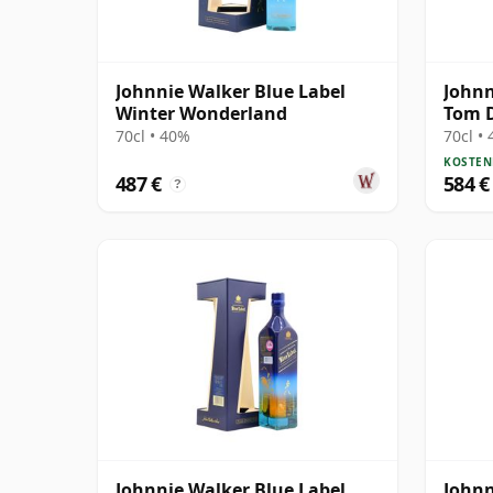
Johnnie Walker Blue Label
Johnn
Winter Wonderland
Tom D
70cl • 40%
70cl •
KOSTEN
487 €
584 €
?
Johnnie Walker Blue Label
Johnn