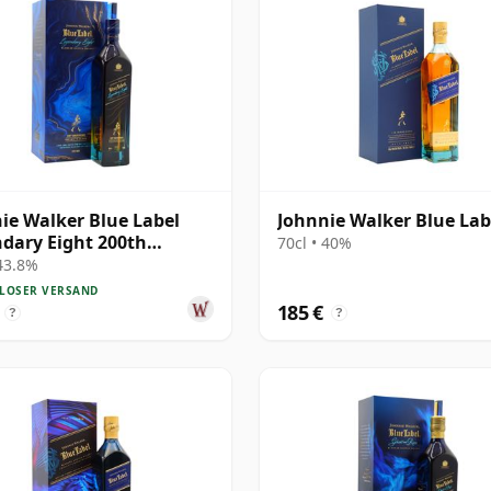
ie Walker Blue Label
Johnnie Walker Blue Lab
dary Eight 200th
70cl • 40%
ersary Blend
 43.8%
LOSER VERSAND
185 €
?
?