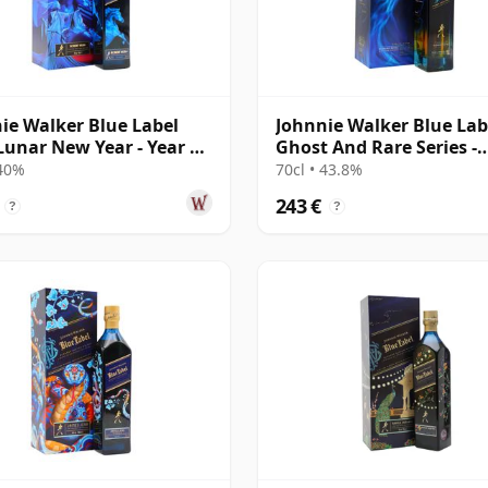
ie Walker Blue Label
Johnnie Walker Blue Lab
Lunar New Year - Year Of
Ghost And Rare Series -
orse
Glenury Royal &
 40%
70cl • 43.8%
243 €
?
?