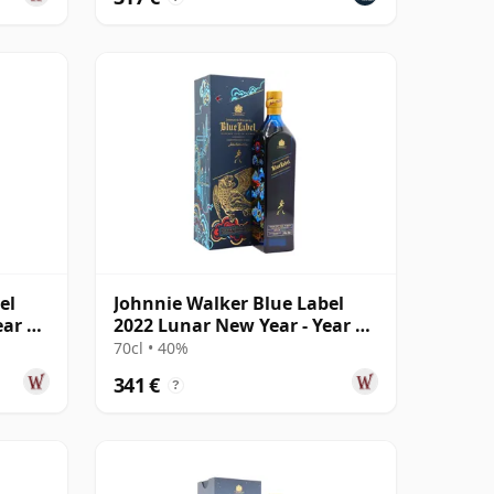
el
Johnnie Walker Blue Label
ear Of
2022 Lunar New Year - Year Of
The Tiger
70cl • 40%
341 €
?