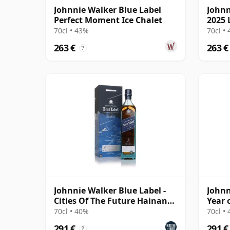
Johnnie Walker Blue Label
Johnn
Perfect Moment Ice Chalet
2025 
The 
70cl • 43%
70cl •
263 €
263 €
?
Johnnie Walker Blue Label -
Johnn
Cities Of The Future Hainan
Year 
2220
(Taiw
70cl • 40%
70cl •
291 €
291 €
?