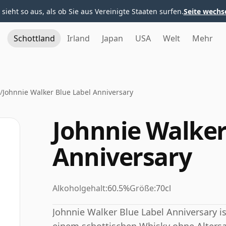
 sieht so aus, als ob Sie aus Vereinigte Staaten surfen.
Seite wechs
Schottland
Irland
Japan
USA
Welt
Mehr
/
Johnnie Walker Blue Label Anniversary
Johnnie Walker
Anniversary
Alkoholgehalt:
60.5%
Größe:
70cl
Johnnie Walker Blue Label Anniversary is