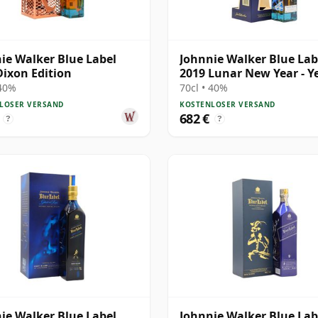
ie Walker Blue Label
Johnnie Walker Blue Lab
ixon Edition
2019 Lunar New Year - Y
The Pig B
 40%
70cl • 40%
LOSER VERSAND
KOSTENLOSER VERSAND
682 €
?
?
ie Walker Blue Label
Johnnie Walker Blue Lab