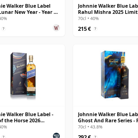
ie Walker Blue Label
Johnnie Walker Blue Lab
Lunar New Year - Year Of
Rahul Mishra 2025 Limi
Snake
Edition
 40%
70cl • 40%
215 €
?
?
ie Walker Blue Label -
Johnnie Walker Blue Lab
of the Horse 2026
Ghost And Rare Series - 
an Edition)
Dundas & R
 40%
70cl • 43.8%
292 €
?
?