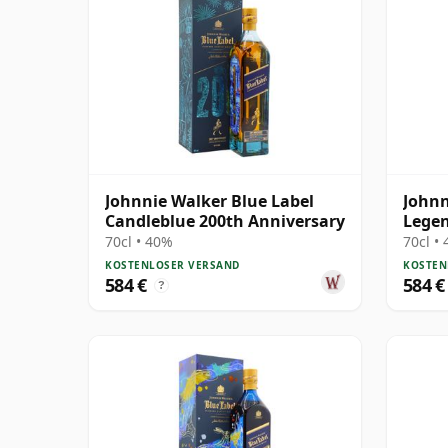
Johnnie Walker Blue Label
Johnn
Candleblue 200th Anniversary
Legen
Anniv
70cl • 40%
70cl •
KOSTENLOSER VERSAND
KOSTEN
584 €
584 €
?