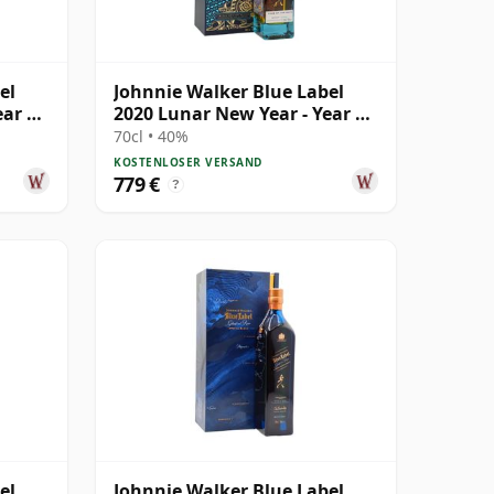
el
Johnnie Walker Blue Label
ear Of
2020 Lunar New Year - Year Of
The Rat B
70cl • 40%
KOSTENLOSER VERSAND
779 €
?
el
Johnnie Walker Blue Label