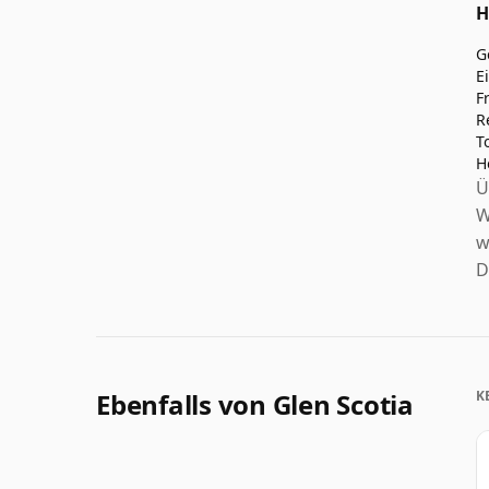
H
G
E
F
R
T
H
Ü
W
w
D
Ebenfalls von Glen Scotia
K