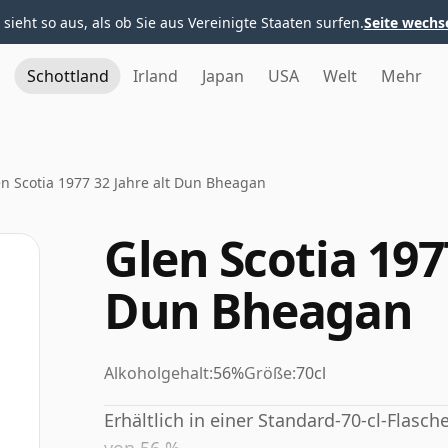
 sieht so aus, als ob Sie aus Vereinigte Staaten surfen.
Seite wechs
Schottland
Irland
Japan
USA
Welt
Mehr
n Scotia 1977 32 Jahre alt Dun Bheagan
Glen Scotia 197
Dun Bheagan
Alkoholgehalt:
56%
Größe:
70cl
Erhältlich in einer Standard-70-cl-Flasc