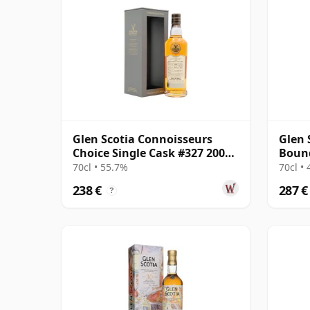
Glen Scotia Connoisseurs
Glen 
Choice Single Cask #327 2000
Boun
24 Jahre alt
70cl • 55.7%
70cl •
238 €
287 €
?