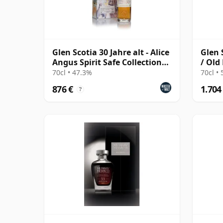
Glen Scotia 30 Jahre alt - Alice
Glen 
Angus Spirit Safe Collection
/ Old
No.2
70cl • 47.3%
70cl •
876 €
1.704
?