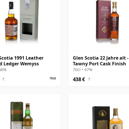
Scotia 1991 Leather
Glen Scotia 22 Jahre alt -
d Ledger Wemyss
Tawny Port Cask Finish
 46%
70cl • 47%
438 €
?
?