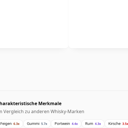
harakteristische Merkmale
m Vergleich zu anderen Whisky-Marken
Feigen
Gummi
Portwein
Rum
Kirsche
6.3x
5.7x
4.4x
4.3x
3.5