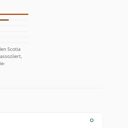
en Scotia
ssoziiert,
ie-