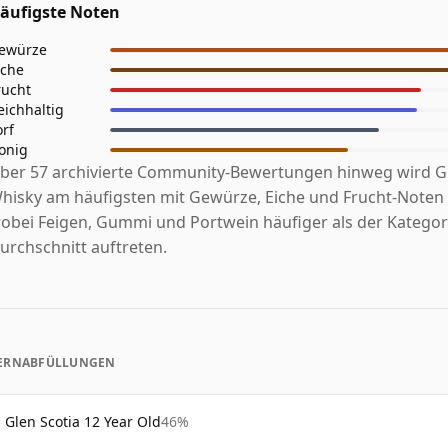
äufigste Noten
ewürze
iche
rucht
eichhaltig
orf
onig
ber 57 archivierte Community-Bewertungen hinweg wird Gl
hisky am häufigsten mit Gewürze, Eiche und Frucht-Noten a
obei Feigen, Gummi und Portwein häufiger als der Kategor
urchschnitt auftreten.
ERNABFÜLLUNGEN
Glen Scotia 12 Year Old
46%