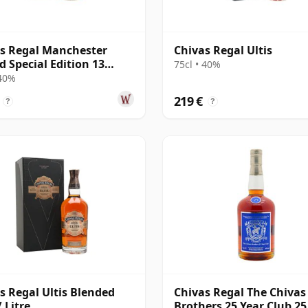
s Regal Manchester
Chivas Regal Ultis
d Special Edition 13
75cl • 40%
 alt
 40%
219 €
?
?
s Regal Ultis Blended
Chivas Regal The Chivas
 Litre
Brothers 25 Year Club 25