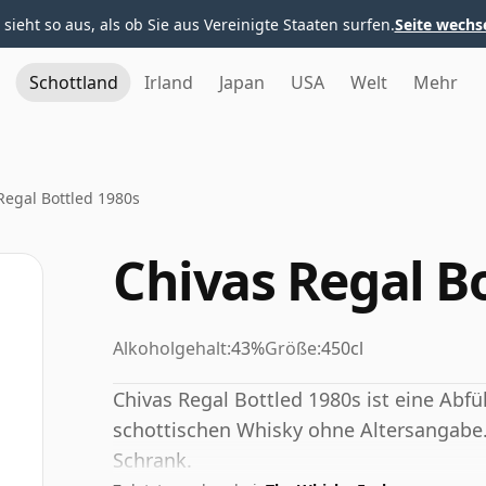
 sieht so aus, als ob Sie aus Vereinigte Staaten surfen.
Seite wechs
Schottland
Irland
Japan
USA
Welt
Mehr
Regal Bottled 1980s
Chivas Regal B
Alkoholgehalt:
43%
Größe:
450cl
Chivas Regal Bottled 1980s ist eine Abf
schottischen Whisky ohne Altersangabe. 
Schrank.