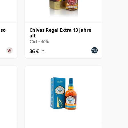
oso
Chivas Regal Extra 13 Jahre
alt
70cl • 40%
36 €
?