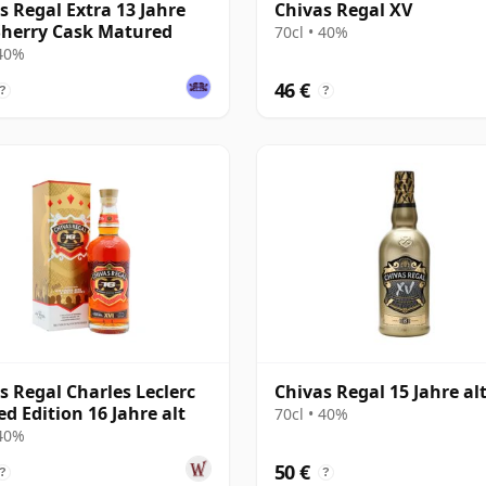
s Regal Extra 13 Jahre
Chivas Regal XV
 Sherry Cask Matured
70cl • 40%
 40%
46 €
?
?
s Regal Charles Leclerc
Chivas Regal 15 Jahre al
ed Edition 16 Jahre alt
70cl • 40%
 40%
50 €
?
?