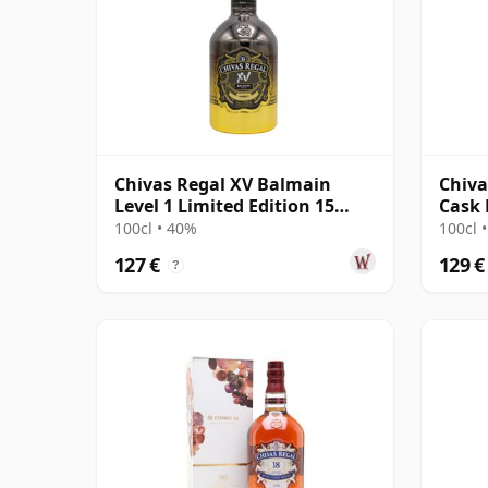
Chivas Regal XV Balmain
Chiva
Level 1 Limited Edition 15
Cask 
Jahre alt
100cl • 40%
100cl 
127 €
129 €
?