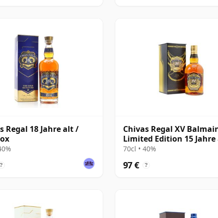
s Regal 18 Jahre alt /
Chivas Regal XV Balmai
Box
Limited Edition 15 Jahre 
 40%
70cl • 40%
97 €
?
?