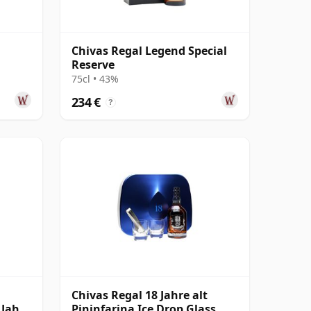
Chivas Regal Legend Special
Reserve
75cl • 43%
234 €
?
Chivas Regal 18 Jahre alt
 Jahre
Pininfarina Ice Drop Glass