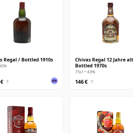
s Regal / Bottled 1910s
Chivas Regal 12 Jahre alt
Bottled 1970s
 40%
75cl • 43%
 €
146 €
?
?