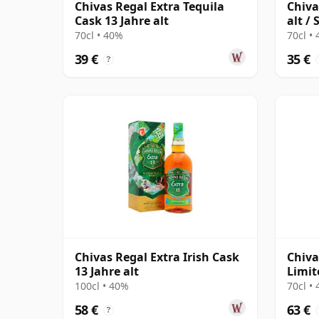
Chivas Regal Extra Tequila
Chiva
Cask 13 Jahre alt
alt /
70cl • 40%
70cl •
39 €
35 €
?
Chivas Regal Extra Irish Cask
Chiva
13 Jahre alt
Limit
100cl • 40%
70cl •
58 €
63 €
?