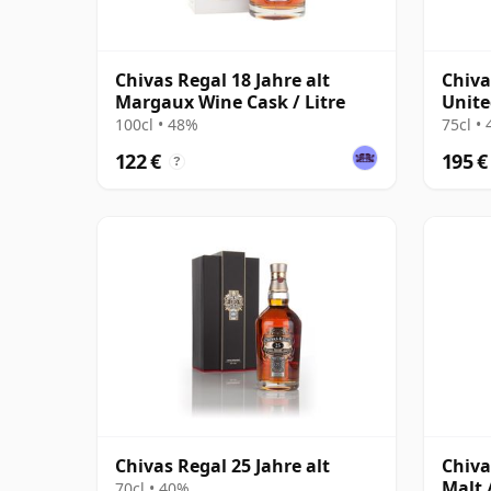
Chivas Regal 18 Jahre alt
Chiva
Margaux Wine Cask / Litre
Unite
Jahre
100cl • 48%
75cl •
122 €
195 €
?
Chivas Regal 25 Jahre alt
Chiva
Malt /
70cl • 40%