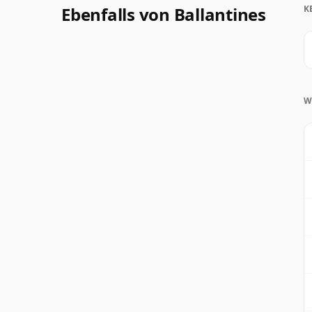
Ebenfalls von Ballantines
K
W