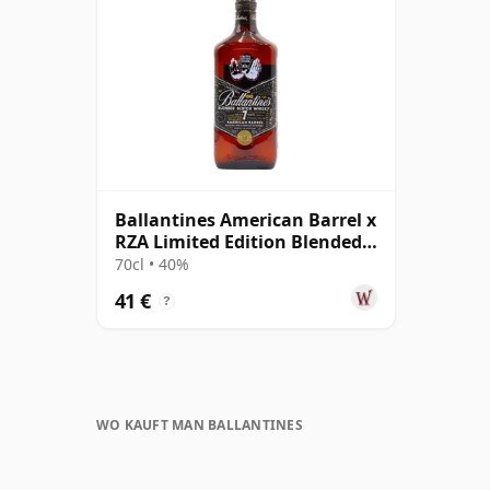
Ballantines American Barrel x
RZA Limited Edition Blended
Scot 7 Jahre alt
70cl • 40%
41 €
?
WO KAUFT MAN BALLANTINES