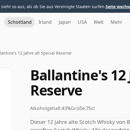
 sieht so aus, als ob Sie aus Vereinigte Staaten surfen.
Seite wechs
Schottland
Irland
Japan
USA
Welt
Mehr
lantine's 12 Jahre alt Special Reserve
Ballantine's 12 
Reserve
Alkoholgehalt:
43%
Größe:
75cl
Dieser 12 Jahre alte Scotch Whisky von 