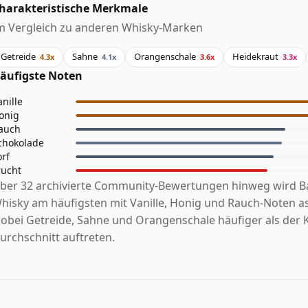
harakteristische Merkmale
m Vergleich zu anderen Whisky-Marken
Getreide
Sahne
Orangenschale
Heidekraut
4.3x
4.1x
3.6x
3.3x
äufigste Noten
anille
onig
auch
chokolade
orf
rucht
ber 32 archivierte Community-Bewertungen hinweg wird Ba
hisky am häufigsten mit Vanille, Honig und Rauch-Noten as
obei Getreide, Sahne und Orangenschale häufiger als der 
urchschnitt auftreten.