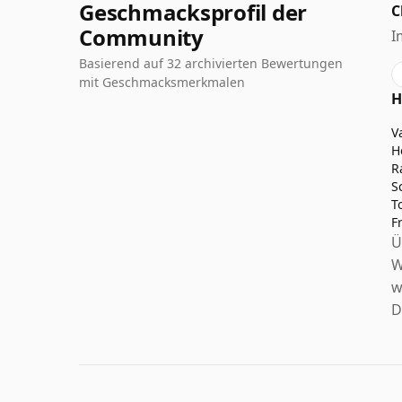
Geschmacksprofil der
C
Community
I
Basierend auf 32 archivierten Bewertungen
mit Geschmacksmerkmalen
H
V
H
R
S
T
F
Ü
W
w
D