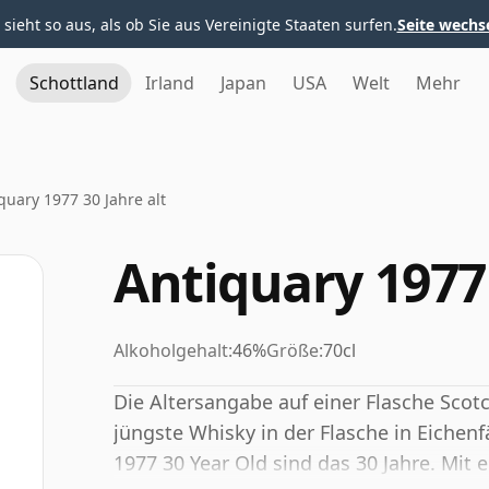
 sieht so aus, als ob Sie aus Vereinigte Staaten surfen.
Seite wechs
Schottland
Irland
Japan
USA
Welt
Mehr
quary 1977 30 Jahre alt
Antiquary 1977 
Alkoholgehalt:
46%
Größe:
70cl
Die Altersangabe auf einer Flasche Scotc
jüngste Whisky in der Flasche in Eichenfä
1977 30 Year Old sind das 30 Jahre. Mit