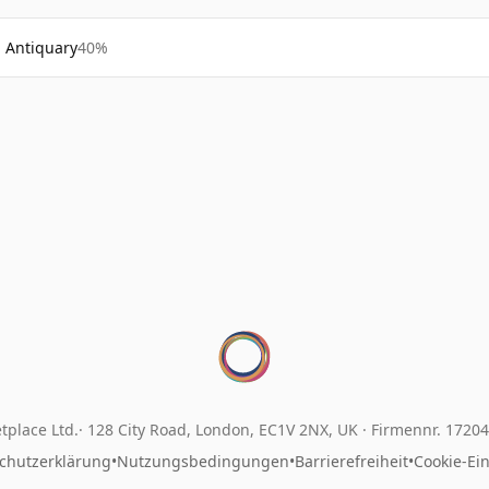
Antiquary
40%
tplace Ltd.
128 City Road, London, EC1V 2NX, UK ·
Firmennr. 1720
chutzerklärung
•
Nutzungsbedingungen
•
Barrierefreiheit
•
Cookie-Ei