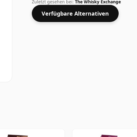
Whisky in optimaler Trinkstärke abgefül
Zuletzt gesehen bei:
The Whisky Exchange
genießen.
Verfügbare Alternativen