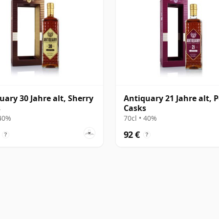
uary 30 Jahre alt, Sherry
Antiquary 21 Jahre alt, P
s
Casks
 40%
70cl • 40%
92 €
?
?