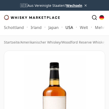
×
🇺🇸
Aus Vereinigte Staaten?
Wechseln
Schottland
Irland
Japan
USA
Welt
Mehr
Startseite
/
Amerikanischer Whiskey
/
Woodford Reserve Whiskey
/