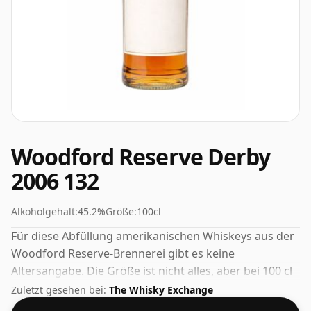
Woodford Reserve Derby
2006 132
Alkoholgehalt:
45.2%
Größe:
100cl
Für diese Abfüllung amerikanischen Whiskeys aus der
Woodford Reserve-Brennerei gibt es keine
Altersangabe. Die Größe ist nicht alles, aber bei 100 cl
hält dieser zumindest länger.
Zuletzt gesehen bei:
The Whisky Exchange