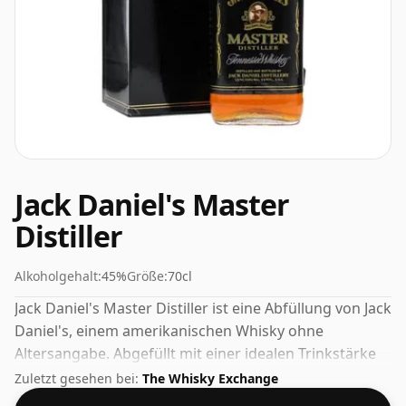
Jack Daniel's Master
Distiller
Alkoholgehalt:
45%
Größe:
70cl
Jack Daniel's Master Distiller ist eine Abfüllung von Jack
Daniel's, einem amerikanischen Whisky ohne
Altersangabe. Abgefüllt mit einer idealen Trinkstärke
von 45 %, der perfekten Menge, um die Textur und das
Zuletzt gesehen bei:
The Whisky Exchange
Mundgefühl der Spirituose zu genießen.