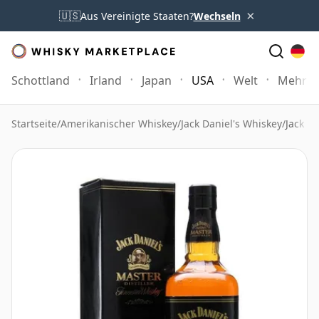
×
🇺🇸
Aus Vereinigte Staaten?
Wechseln
Schottland
Irland
Japan
USA
Welt
Mehr
Startseite
/
Amerikanischer Whiskey
/
Jack Daniel's Whiskey
/
Jack Da