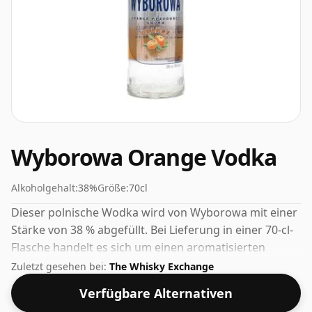
Wyborowa Orange Vodka
Alkoholgehalt:
38%
Größe:
70cl
Dieser polnische Wodka wird von Wyborowa mit einer
Stärke von 38 % abgefüllt. Bei Lieferung in einer 70-cl-
Flasche handelt es sich um einen aromatisierten
Wodka.
Zuletzt gesehen bei:
The Whisky Exchange
Verfügbare Alternativen