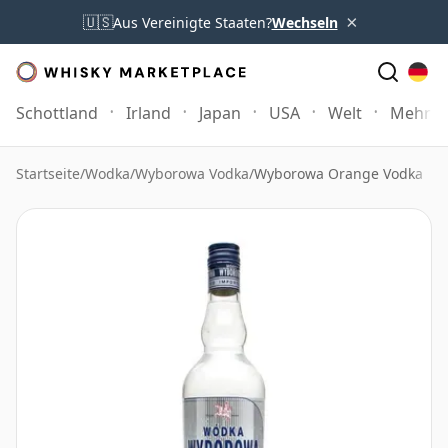
×
🇺🇸
Aus Vereinigte Staaten?
Wechseln
Schottland
Irland
Japan
USA
Welt
Mehr
Startseite
/
Wodka
/
Wyborowa Vodka
/
Wyborowa Orange Vodka