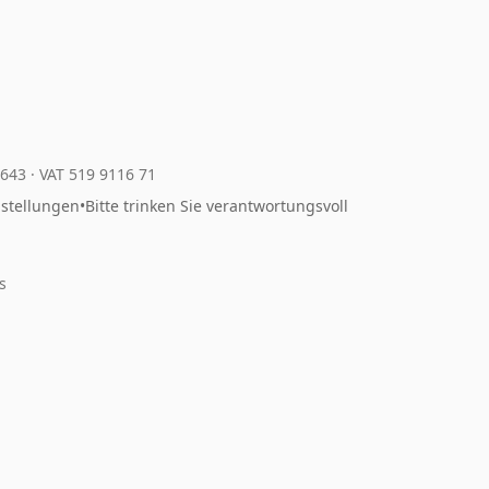
4643
·
VAT 519 9116 71
nstellungen
•
Bitte trinken Sie verantwortungsvoll
s
m