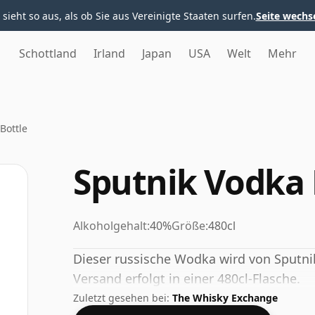
 sieht so aus, als ob Sie aus Vereinigte Staaten surfen.
Seite wechs
Schottland
Irland
Japan
USA
Welt
Mehr
Bottle
Sputnik Vodka 
Alkoholgehalt:
40%
Größe:
480cl
Dieser russische Wodka wird von Sputnik
Versand erfolgt in einer 480cl-Flasche.
Zuletzt gesehen bei:
The Whisky Exchange