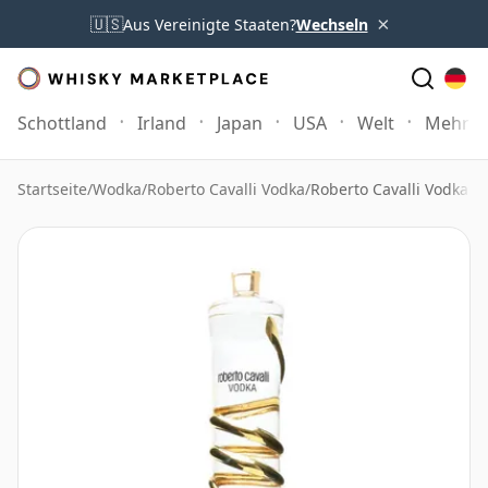
×
🇺🇸
Aus Vereinigte Staaten?
Wechseln
Schottland
Irland
Japan
USA
Welt
Mehr
Startseite
/
Wodka
/
Roberto Cavalli Vodka
/
Roberto Cavalli Vodka 