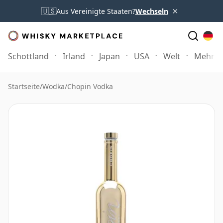
×
🇺🇸
Aus Vereinigte Staaten?
Wechseln
Schottland
Irland
Japan
USA
Welt
Mehr
Startseite
/
Wodka
/
Chopin Vodka