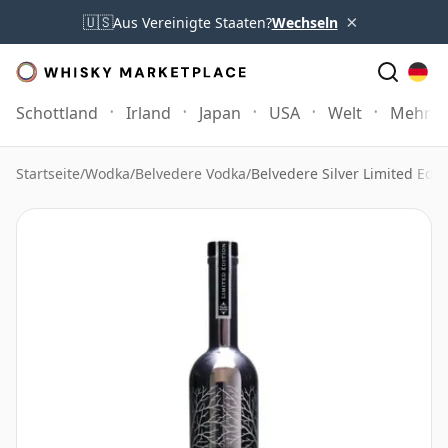
×
🇺🇸
Aus Vereinigte Staaten?
Wechseln
Schottland
Irland
Japan
USA
Welt
Mehr
Startseite
/
Wodka
/
Belvedere Vodka
/
Belvedere Silver Limited Edit