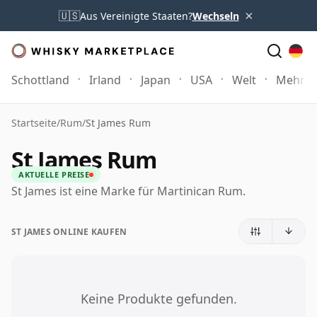
×
🇺🇸
Aus Vereinigte Staaten?
Wechseln
Schottland
Irland
Japan
USA
Welt
Mehr
Startseite
/
Rum
/
St James Rum
St James Rum
AKTUELLE PREISE
St James ist eine Marke für Martinican Rum.
ST JAMES ONLINE KAUFEN
Keine Produkte gefunden.