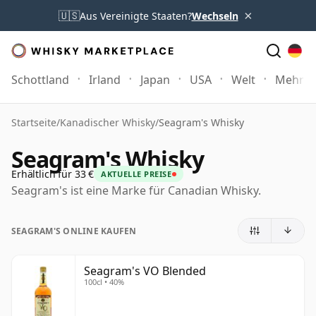
×
🇺🇸
Aus Vereinigte Staaten?
Wechseln
Schottland
Irland
Japan
USA
Welt
Mehr
Startseite
/
Kanadischer Whisky
/
Seagram's Whisky
Seagram's Whisky
Erhältlich für 33 €
AKTUELLE PREISE
Seagram's ist eine Marke für Canadian Whisky.
SEAGRAM'S ONLINE KAUFEN
Seagram's VO Blended
100cl • 40%