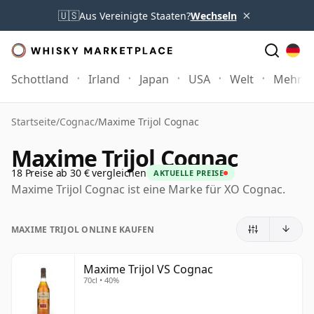
×
🇺🇸
Aus Vereinigte Staaten?
Wechseln
Schottland
Irland
Japan
USA
Welt
Mehr
Startseite
/
Cognac
/
Maxime Trijol Cognac
Maxime Trijol Cognac
18 Preise ab 30 € vergleichen
AKTUELLE PREISE
Maxime Trijol Cognac ist eine Marke für XO Cognac.
MAXIME TRIJOL ONLINE KAUFEN
Maxime Trijol VS Cognac
70cl • 40%