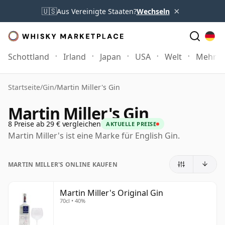
×
🇺🇸
Aus Vereinigte Staaten?
Wechseln
Schottland
Irland
Japan
USA
Welt
Mehr
Startseite
/
Gin
/
Martin Miller's Gin
Martin Miller's Gin
8 Preise ab 29 € vergleichen
AKTUELLE PREISE
Martin Miller's ist eine Marke für English Gin.
MARTIN MILLER'S ONLINE KAUFEN
Martin Miller's Original Gin
70cl • 40%