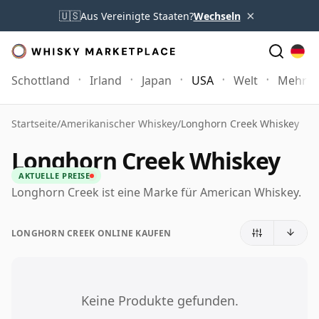
×
🇺🇸
Aus Vereinigte Staaten?
Wechseln
Schottland
Irland
Japan
USA
Welt
Mehr
Startseite
/
Amerikanischer Whiskey
/
Longhorn Creek Whiskey
Longhorn Creek Whiskey
AKTUELLE PREISE
Longhorn Creek ist eine Marke für American Whiskey.
LONGHORN CREEK ONLINE KAUFEN
Keine Produkte gefunden.