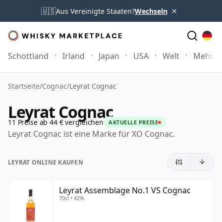
×
🇺🇸
Aus Vereinigte Staaten?
Wechseln
Schottland
Irland
Japan
USA
Welt
Mehr
Startseite
/
Cognac
/
Leyrat Cognac
Leyrat Cognac
11 Preise ab 44 € vergleichen
AKTUELLE PREISE
Leyrat Cognac ist eine Marke für XO Cognac.
LEYRAT ONLINE KAUFEN
Leyrat Assemblage No.1 VS Cognac
70cl • 42%