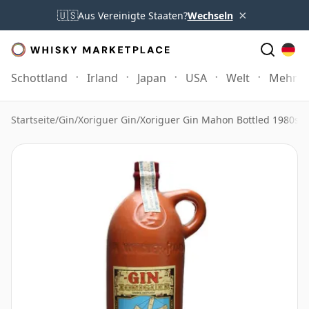
×
🇺🇸
Aus Vereinigte Staaten?
Wechseln
Schottland
Irland
Japan
USA
Welt
Mehr
Startseite
/
Gin
/
Xoriguer Gin
/
Xoriguer Gin Mahon Bottled 1980s