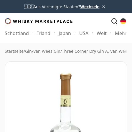
×
🇺🇸
Aus Vereinigte Staaten?
Wechseln
Schottland
Irland
Japan
USA
Welt
Mehr
Startseite
/
Gin
/
Van Wees Gin
/
Three Corner Dry Gin A. Van Wees