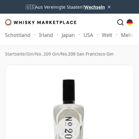
×
🇺🇸
Aus Vereinigte Staaten?
Wechseln
Schottland
Irland
Japan
USA
Welt
Mehr
Startseite
/
Gin
/
No. 209 Gin
/
No.209 San Francisco Gin