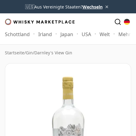
×
🇺🇸
Aus Vereinigte Staaten?
Wechseln
Schottland
Irland
Japan
USA
Welt
Mehr
Startseite
/
Gin
/
Darnley's View Gin