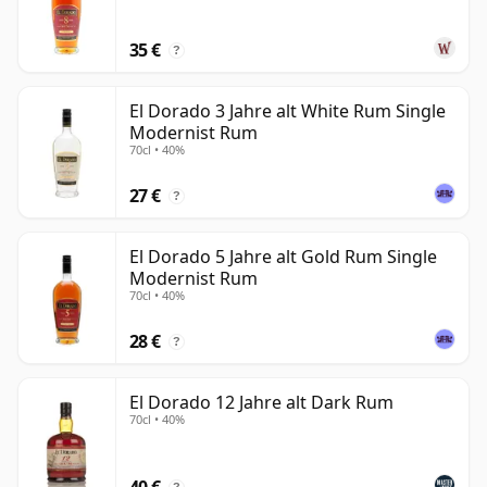
Gewürzen, Orangenschale und poliertem Eichenholz.
Ältere Abfüllungen bringen zusätzliche Tiefe, Leder,
35 €
?
Tabak und eine intensivere Demerara-Zuckernote.
El Dorado ist ein natürlicher Referenzpunkt für alle,
El Dorado 3 Jahre alt White Rum Single
Modernist Rum
die sich ernsthaft mit gereiftem Rum beschäftigen. Die
70cl • 40%
Marke verbindet Zugänglichkeit mit echtem
Produktionscharakter und bietet die für Demerara-
27 €
?
Rum typische Fülle, während sie durch ihre Struktur
und ihr Erbe weit über einfache Süße hinaus
El Dorado 5 Jahre alt Gold Rum Single
überzeugt.
Modernist Rum
70cl • 40%
28 €
?
El Dorado 12 Jahre alt Dark Rum
70cl • 40%
40 €