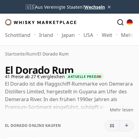
×
🇺🇸
Aus Vereinigte Staaten?
Wechseln
Schottland
Irland
Japan
USA
Welt
Mehr
Startseite
/
Rum
/
El Dorado Rum
El Dorado Rum
41 Preise ab 27 € vergleichen
AKTUELLE PREISE
El Dorado ist die Flaggschiff-Rummarke von Demerara
Distillers Limited, hergestellt in Guyana am Ufer des
Demerara River. In den frühen 1990er Jahren als
Premium-Sortiment eingeführt, schöpft sie aus einer
Mehr lesen
der markantesten Rum-Traditionen der Karibik, die
durch Jahrhunderte der Zuckerproduktion, der
EL DORADO ONLINE KAUFEN
Melassedestillation und der tropischen Reifung
geprägt wurde.