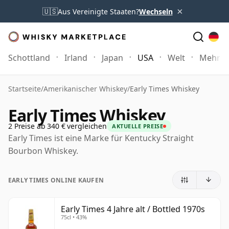
×
🇺🇸
Aus Vereinigte Staaten?
Wechseln
Schottland
Irland
Japan
USA
Welt
Mehr
Startseite
/
Amerikanischer Whiskey
/
Early Times Whiskey
Early Times Whiskey
2 Preise ab 340 € vergleichen
AKTUELLE PREISE
Early Times ist eine Marke für Kentucky Straight
Bourbon Whiskey.
EARLY TIMES ONLINE KAUFEN
Early Times 4 Jahre alt / Bottled 1970s
75cl • 43%