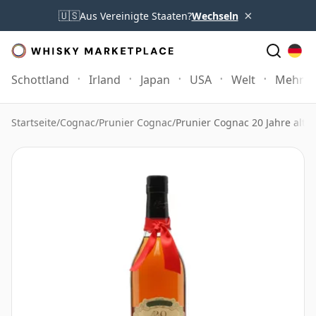
×
🇺🇸
Aus Vereinigte Staaten?
Wechseln
Schottland
Irland
Japan
USA
Welt
Mehr
Startseite
/
Cognac
/
Prunier Cognac
/
Prunier Cognac 20 Jahre alt