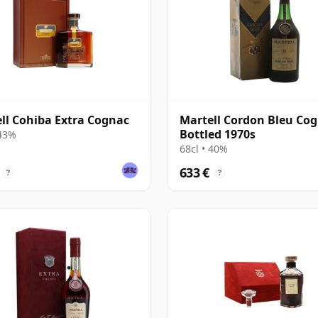
ll Cohiba Extra Cognac
Martell Cordon Bleu Cog
Bottled 1970s
 43%
68cl • 40%
633 €
?
?