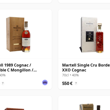
ll 1989 Cognac /
Martell Single Cru Borde
ble C Mongillon /
XXO Cognac
de Champagne
 40%
70cl • 40%
550 €
?
?