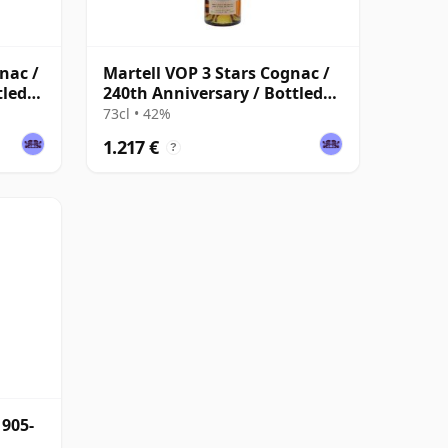
nac /
Martell VOP 3 Stars Cognac /
tled
240th Anniversary / Bottled
1956
73cl • 42%
1.217 €
?
1905-