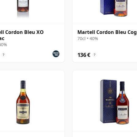
ll Cordon Bleu XO
Martell Cordon Bleu Co
ac
70cl • 40%
 40%
136 €
?
?