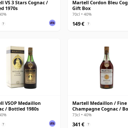
ll VS 3 Stars Cognac /
Martell Cordon Bleu Cog
ed 1970s
Gift Box
 40%
70cl • 40%
149 €
?
?
ll VSOP Medaillon
Martell Medaillon / Fine
c / Bottled 1980s
Champagne Cognac / Bo
1960s
 40%
73cl • 40%
341 €
?
?