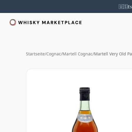
🇺🇸
Es
Startseite
/
Cognac
/
Martell Cognac
/
Martell Very Old P