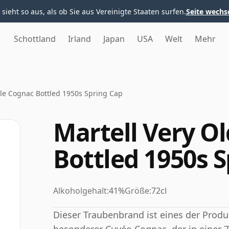
 sieht so aus, als ob Sie aus Vereinigte Staaten surfen.
Seite wechs
Schottland
Irland
Japan
USA
Welt
Mehr
ale Cognac Bottled 1950s Spring Cap
Martell Very O
Bottled 1950s 
Alkoholgehalt:
41%
Größe:
72cl
Dieser Traubenbrand ist eines der Produ