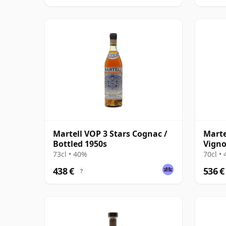
Martell VOP 3 Stars Cognac /
Marte
Bottled 1950s
Vigno
Gran
73cl • 40%
70cl •
438 €
536 €
?