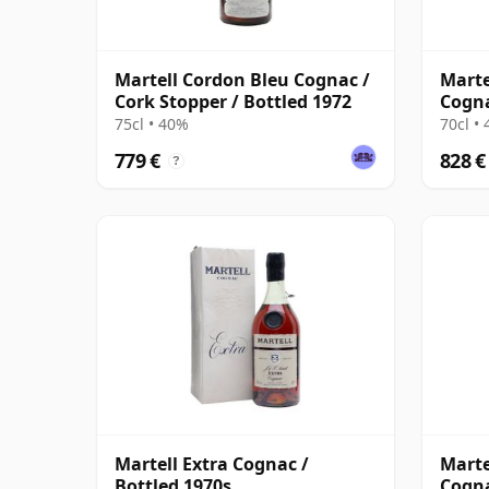
Martell Cordon Bleu Cognac /
Marte
Cork Stopper / Bottled 1972
Cogna
75cl • 40%
70cl •
779 €
828 €
?
Martell Extra Cognac /
Marte
Bottled 1970s
Cogna