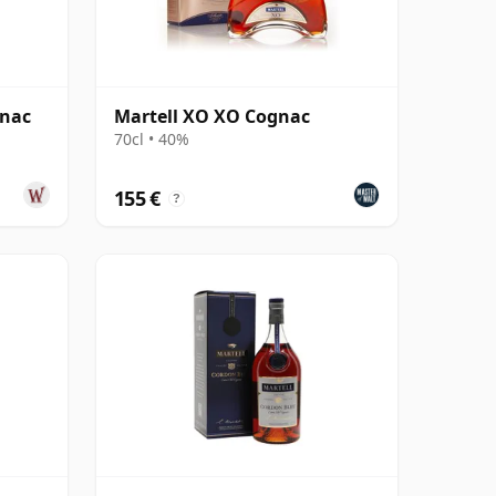
gnac
Martell XO XO Cognac
70cl • 40%
155 €
?