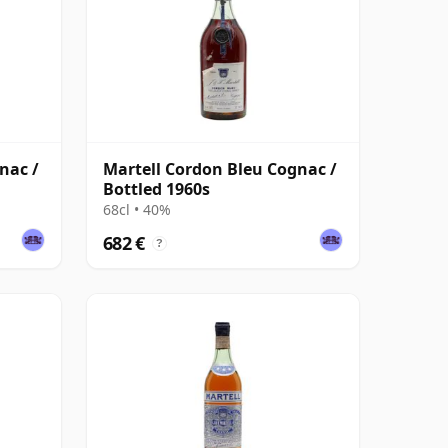
nac /
Martell Cordon Bleu Cognac /
Bottled 1960s
68cl • 40%
682 €
?