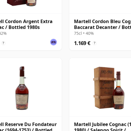
ll Cordon Argent Extra
Martell Cordon Bleu Cog
c / Bottled 1980s
Baccarat Decanter / Bot
1980s
 42%
75cl • 40%
1.169 €
?
?
ll Reserve Du Fondateur
Martell Jubilee Cognac (
c (1694-1753) / Bottled
1980) / Salengo Spirit /