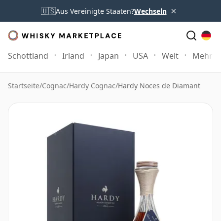
×
🇺🇸
Aus Vereinigte Staaten?
Wechseln
Schottland
Irland
Japan
USA
Welt
Mehr
Startseite
/
Cognac
/
Hardy Cognac
/
Hardy Noces de Diamant