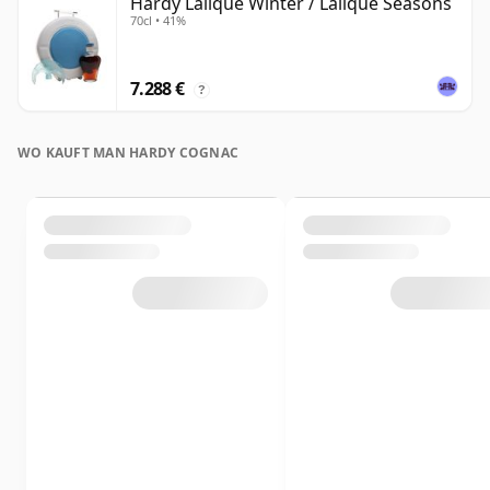
Hardy Lalique Winter / Lalique Seasons
70cl • 41%
7.288 €
?
WO KAUFT MAN HARDY COGNAC