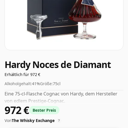
Hardy Noces de Diamant
Erhältlich für 972 €
Alkoholgehalt:
41%
Größe:
75cl
Eine 75-cl-Flasche Cognac von Hardy, dem Hersteller
von edlem Prestige-Cognac.
972 €
Bester Preis
Von
The Whisky Exchange
?