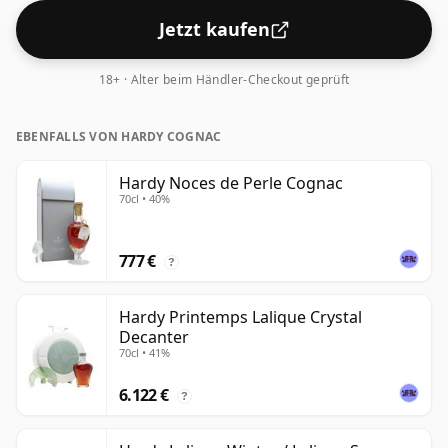
Jetzt kaufen
18+ · Alter beim Händler-Checkout geprüft
EBENFALLS VON HARDY COGNAC
Hardy Noces de Perle Cognac
70cl • 40%
777 €
?
Hardy Printemps Lalique Crystal
Decanter
70cl • 41%
6.122 €
?