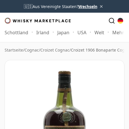
×
🇺🇸
Aus Vereinigte Staaten?
Wechseln
Schottland
Irland
Japan
USA
Welt
Mehr
Startseite
/
Cognac
/
Croizet Cognac
/
Croizet 1906 Bonaparte Cogna