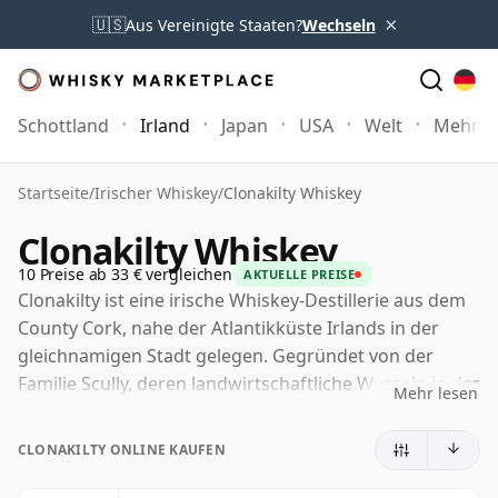
×
🇺🇸
Aus Vereinigte Staaten?
Wechseln
Schottland
Irland
Japan
USA
Welt
Mehr
Startseite
/
Irischer Whiskey
/
Clonakilty Whiskey
Clonakilty Whiskey
10 Preise ab 33 € vergleichen
AKTUELLE PREISE
Clonakilty ist eine irische Whiskey-Destillerie aus dem
County Cork, nahe der Atlantikküste Irlands in der
gleichnamigen Stadt gelegen. Gegründet von der
Familie Scully, deren landwirtschaftliche Wurzeln in der
Mehr lesen
Region mehrere Generationen zurückreichen, ist sie
Teil der modernen Wiederbelebung des irischen
CLONAKILTY ONLINE KAUFEN
Whiskeys jenseits der langjährig etablierten Zentren
der Branche.