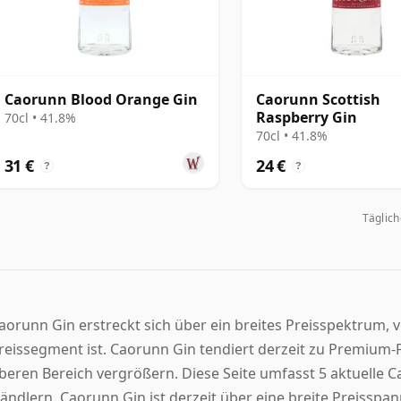
Caorunn Blood Orange Gin
Caorunn Scottish
Raspberry Gin
70cl • 41.8%
70cl • 41.8%
31 €
24 €
?
?
Täglic
aorunn Gin erstreckt sich über ein breites Preisspektrum, vo
reissegment ist. Caorunn Gin tendiert derzeit zu Premium-Pr
beren Bereich vergrößern. Diese Seite umfasst 5 aktuelle
ändlern. Caorunn Gin ist derzeit über eine breite Preisspann