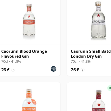
Caorunn Blood Orange
Caorunn Small Batc
Flavoured Gin
London Dry Gin
70cl • 41.8%
70cl • 41.8%
26 €
26 €
?
?
R