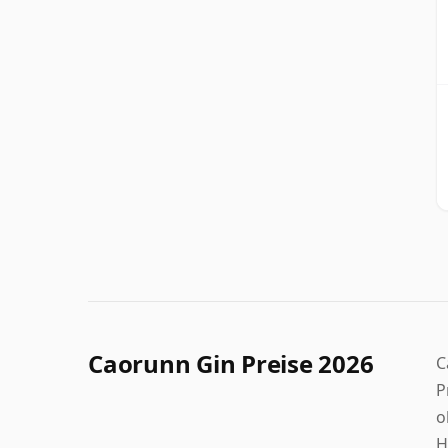
Caorunn Gin Preise 2026
C
P
o
H