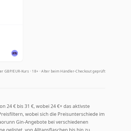
her GBP/EUR-Kurs
18+ · Alter beim Händler-Checkout geprüft
n 24 € bis 31 €, wobei 24 €+ das aktivste
eisfiltern, wobei sich die Preisunterschiede im
 Caorunn Gin-Angebote bei verschiedenen
e gelistet, von Alltagsflaschen bis hin zu