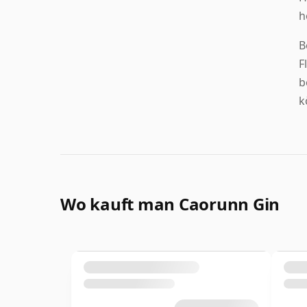
h
B
F
b
k
Wo kauft man Caorunn Gin