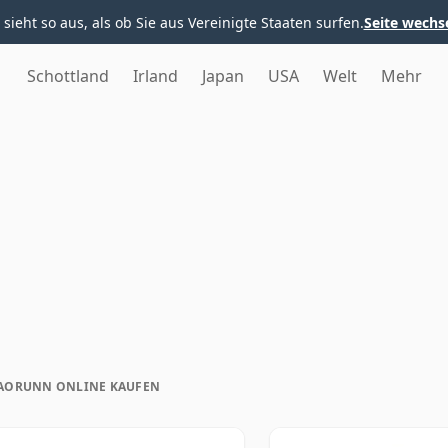
 sieht so aus, als ob Sie aus Vereinigte Staaten surfen.
Seite wechs
Schottland
Irland
Japan
USA
Welt
Mehr
AORUNN ONLINE KAUFEN