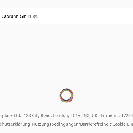
Caorunn Gin
41.8%
tplace Ltd.
128 City Road, London, EC1V 2NX, UK ·
Firmennr. 1720
chutzerklärung
•
Nutzungsbedingungen
•
Barrierefreiheit
•
Cookie-Ei