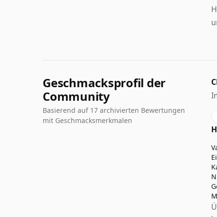
H
u
Geschmacksprofil der
C
Community
I
Basierend auf 17 archivierten Bewertungen
mit Geschmacksmerkmalen
H
V
E
K
N
G
M
Ü