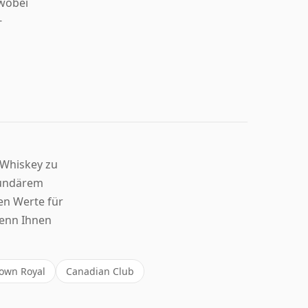
 wobei
-
 Whiskey zu
ekundärem
en Werte für
wenn Ihnen
own Royal
Canadian Club