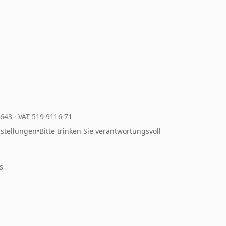
4643
·
VAT 519 9116 71
nstellungen
•
Bitte trinken Sie verantwortungsvoll
s
m