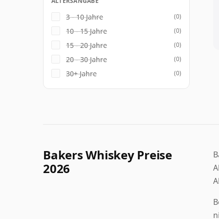
ALTERSANGABE
3 - 10 Jahre
(0)
10 - 15 Jahre
(0)
15 - 20 Jahre
(0)
20 - 30 Jahre
(0)
30+ Jahre
(0)
Bakers Whiskey Preise
B
2026
A
A
B
n