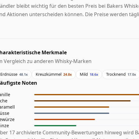
ändler bleibt wichtig für den besten Preis bei Bakers Whis
nd Aktionen unterscheiden können. Die Preise werden täglic
harakteristische Merkmale
m Vergleich zu anderen Whisky-Marken
Erdnüsse
Kreuzkümmel
Mild
Trocknend
48.1x
24.8x
18.6x
17.0x
äufigste Noten
anille
iche
aramell
üsse
ewürze
inze
ber 17 archivierte Community-Bewertungen hinweg wird 