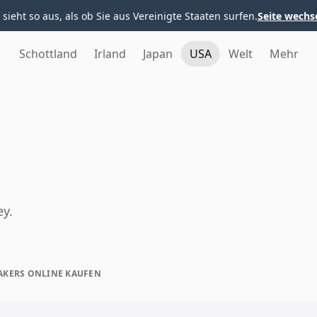
 sieht so aus, als ob Sie aus Vereinigte Staaten surfen.
Seite wechs
Schottland
Irland
Japan
USA
Welt
Mehr
ey.
AKERS ONLINE KAUFEN