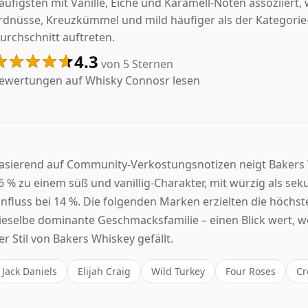
äufigsten mit Vanille, Eiche und Karamell-Noten assoziiert,
rdnüsse, Kreuzkümmel und mild häufiger als der Kategorie
urchschnitt auftreten.
4.3
von 5 Sternen
ewertungen auf Whisky Connosr lesen
asierend auf Community-Verkostungsnotizen neigt Bakers
6 % zu einem süß und vanillig-Charakter, mit würzig als s
influss bei 14 %. Die folgenden Marken erzielten die höchst
ieselbe dominante Geschmacksfamilie – einen Blick wert, 
er Stil von Bakers Whiskey gefällt.
Jack Daniels
Elijah Craig
Wild Turkey
Four Roses
Cr