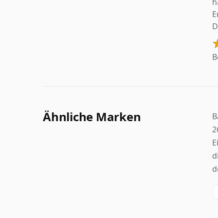
h
E
D
B
Ähnliche Marken
B
2
E
d
d