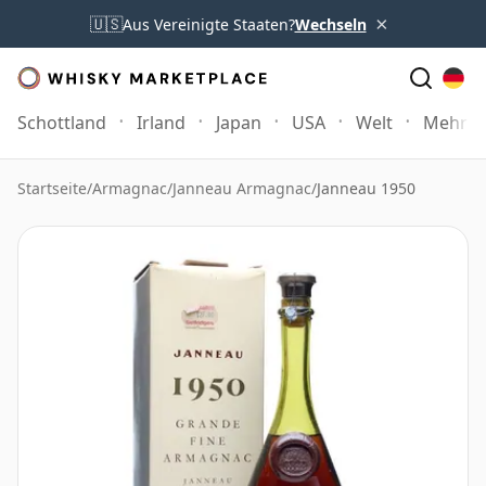
×
🇺🇸
Aus Vereinigte Staaten?
Wechseln
Schottland
Irland
Japan
USA
Welt
Mehr
Startseite
/
Armagnac
/
Janneau Armagnac
/
Janneau 1950