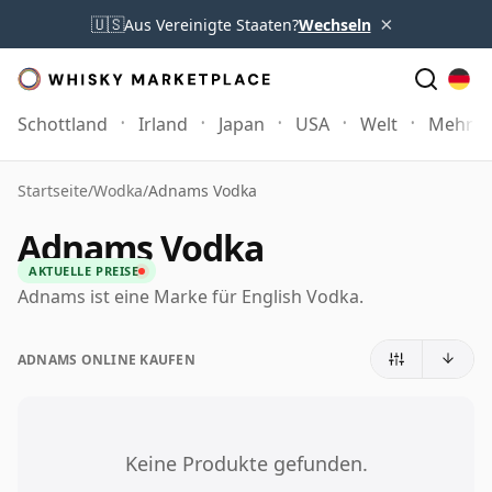
×
🇺🇸
Aus Vereinigte Staaten?
Wechseln
Schottland
Irland
Japan
USA
Welt
Mehr
Startseite
/
Wodka
/
Adnams Vodka
Adnams Vodka
AKTUELLE PREISE
Adnams ist eine Marke für English Vodka.
ADNAMS ONLINE KAUFEN
Keine Produkte gefunden.