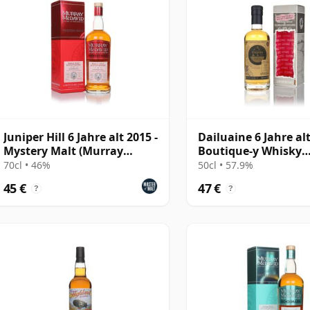
Juniper Hill 6 Jahre alt 2015 -
Dailuaine 6 Jahre al
Mystery Malt (Murray
Boutique-y Whisky
McDavid)
Company)
70cl • 46%
50cl • 57.9%
45 €
47 €
?
?