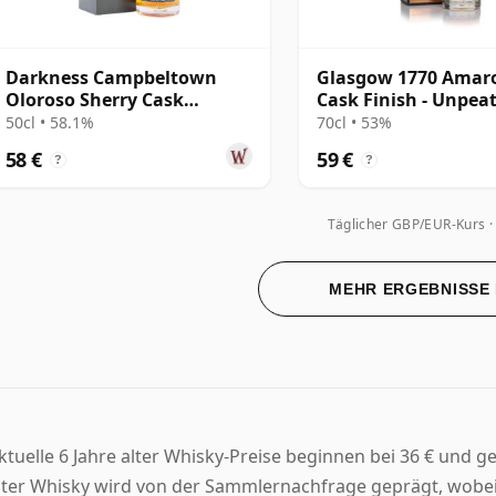
Darkness Campbeltown
Glasgow 1770 Amar
Oloroso Sherry Cask
Cask Finish - Unpea
Blended Malt 6 Jahre alt
50cl • 58.1%
70cl • 53%
58 €
59 €
?
?
Täglicher GBP/EUR-Kurs
MEHR ERGEBNISSE
ktuelle 6 Jahre alter Whisky-Preise beginnen bei 36 € und g
lter Whisky wird von der Sammlernachfrage geprägt, wobe