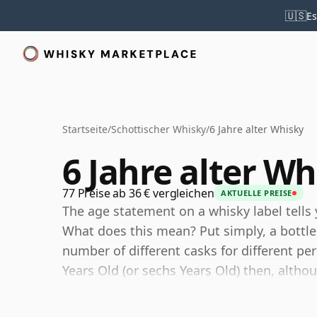
🇺🇸
Es
Startseite
/
Schottischer Whisky
/
6 Jahre alter Whisky
6 Jahre alter Wh
77 Preise ab 36 € vergleichen
AKTUELLE PREISE
The age statement on a whisky label tells 
What does this mean? Put simply, a bottle
number of different casks for different peri
Years Old (or sechs Years Old) then, altho
certain that none of the components are a