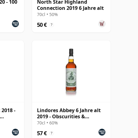
20 - 100
North Star Highland
Connection 2019 6 Jahre alt
70cl • 50%
50 €
?
 2018 -
Lindores Abbey 6 Jahre alt
2019 - Obscurities &
Curiosities
70cl • 60%
57 €
?