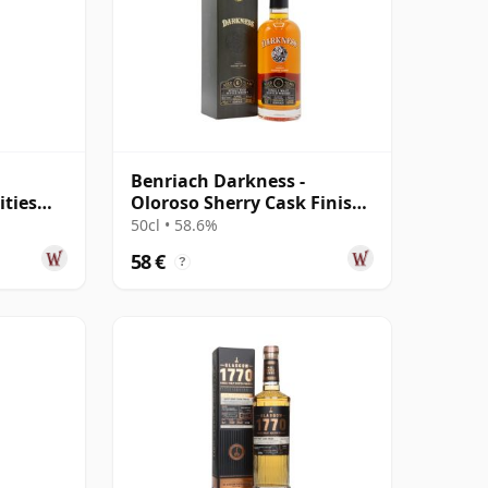
Benriach Darkness -
ities
Oloroso Sherry Cask Finish
 Jahre
Single Malt 6 Jahre alt
50cl • 58.6%
58 €
?