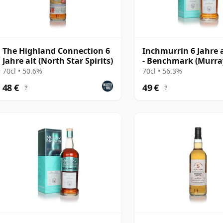
The Highland Connection 6
Inchmurrin 6 Jahre a
Jahre alt (North Star Spirits)
- Benchmark (Murra
McDavid)
70cl • 50.6%
70cl • 56.3%
48 €
49 €
?
?