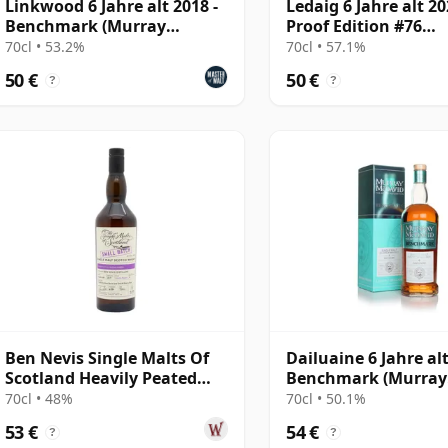
Linkwood 6 Jahre alt 2018 -
Ledaig 6 Jahre alt 20
Benchmark (Murray
Proof Edition #76
McDavid)
(Signatory)
70cl • 53.2%
70cl • 57.1%
50 €
50 €
?
?
Ben Nevis Single Malts Of
Dailuaine 6 Jahre alt
Scotland Heavily Peated
Benchmark (Murray
Small Batc 2019 6 Jahre alt
McDavid)
70cl • 48%
70cl • 50.1%
53 €
54 €
?
?