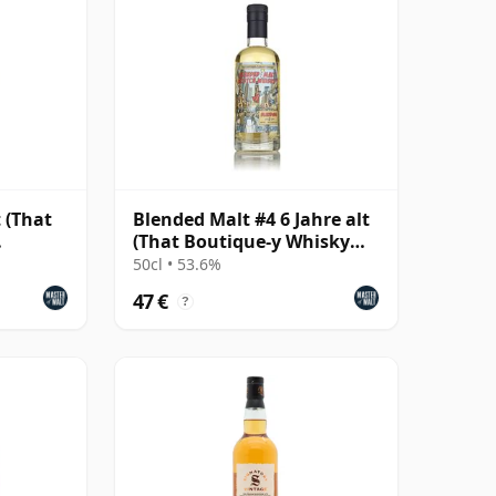
t (That
Blended Malt #4 6 Jahre alt
(That Boutique-y Whisky
Company)
50cl • 53.6%
47 €
?