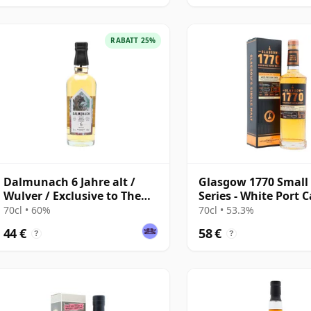
RABATT 25%
Dalmunach 6 Jahre alt /
Glasgow 1770 Small
Wulver / Exclusive to The
Series - White Port 
Whisky Exchange
Single Malt S 2019 6
70cl • 60%
70cl • 53.3%
alt
44 €
58 €
?
?