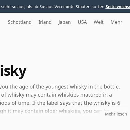
 sieht so aus, als ob Sie aus Vereinigte Staaten surfen.
Seite wechs
Schottland
Irland
Japan
USA
Welt
Mehr
isky
you the age of the youngest whisky in the bottle.
 of whisky may contain whiskies matured in a
ods of time. If the label says that the whisky is 6
ugh it may contain older whiskies, you can be
Mehr lesen
ny younger than 6 years.