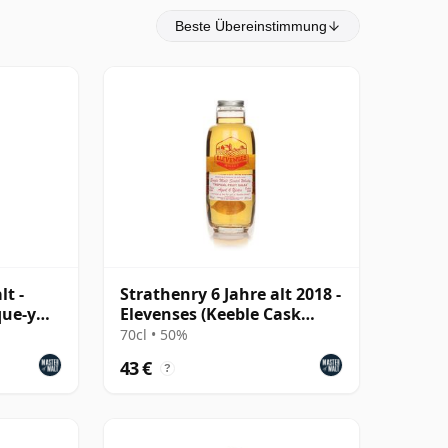
Beste Übereinstimmung
lt -
Strathenry 6 Jahre alt 2018 -
que-y
Elevenses (Keeble Cask
Company)
70cl • 50%
43 €
?