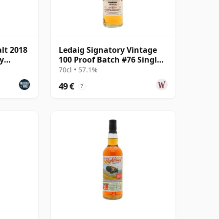
lt 2018
Ledaig Signatory Vintage
y
100 Proof Batch #76 Single
Malt 2020 6 Jahre alt
70cl • 57.1%
49 €
?