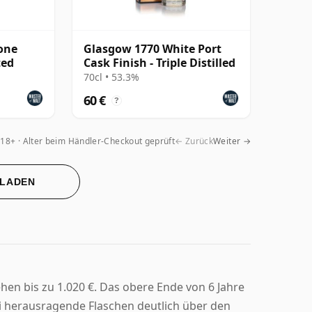
one
Glasgow 1770 White Port
ted
Cask Finish - Triple Distilled
70cl • 53.3%
60 €
?
18+ · Alter beim Händler-Checkout geprüft
← Zurück
Weiter →
 LADEN
ehen bis zu 1.020 €. Das obere Ende von 6 Jahre
i herausragende Flaschen deutlich über den