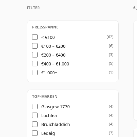
Once a whisky is bottled it ceases its mat
FILTER
6
bottle, so sechs year old whisky is frozen 
PREISSPANNE
< €100
(62)
€100 – €200
(6)
€200 – €400
(3)
€400 – €1.000
(5)
€1.000+
(1)
TOP-MARKEN
Glasgow 1770
(4)
Lochlea
(4)
Bruichladdich
(4)
Ledaig
(3)