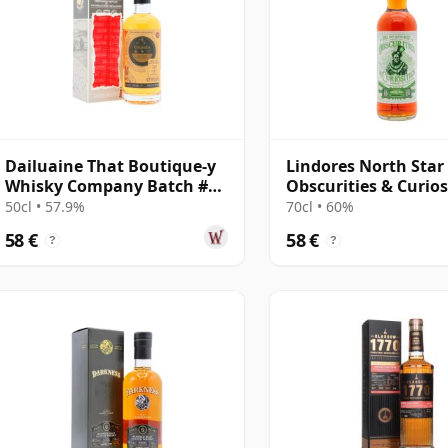
Dailuaine That Boutique-y
Lindores North Star
Whisky Company Batch #6
Obscurities & Curios
Single Mal 2015 6 Jahre alt
Single Malt S 2019 6
50cl • 57.9%
70cl • 60%
alt
58 €
58 €
?
?