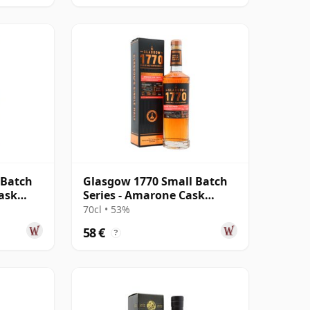
 Batch
Glasgow 1770 Small Batch
Cask
Series - Amarone Cask
 Jahre
Unpeated Single 2019 6
70cl • 53%
Jahre alt
58 €
?