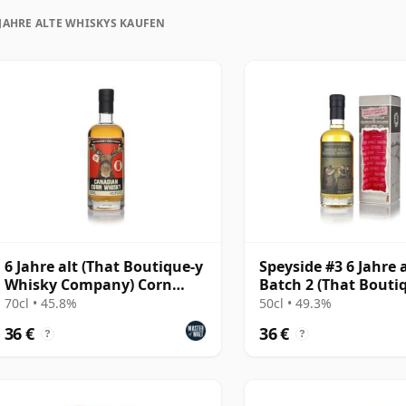
uration, unlike wine which continues to age in the
 JAHRE ALTE WHISKYS KAUFEN
in time and will be considered 6 forever.
6 Jahre alt (That Boutique-y
Speyside #3 6 Jahre a
Whisky Company) Corn
Batch 2 (That Bouti
Whisky
Whisky Company)
70cl • 45.8%
50cl • 49.3%
36 €
36 €
?
?