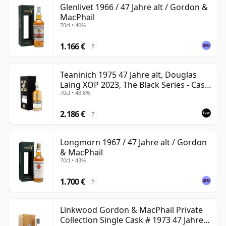
Glenlivet 1966 / 47 Jahre alt / Gordon &
Jahre.
MacPhail
70cl • 40%
Nach der Abfüllung reift Whisky nicht weiter - anders
als Wein, der in der Flasche weiterreift.
1.166 €
?
siebenundvierzig Jahre alter Whisky bleibt daher
zeitlich auf 47 Jahre festgelegt.
Teaninich 1975 47 Jahre alt, Douglas
Laing XOP 2023, The Black Series - Cask
70cl • 48.8%
18382
2.186 €
?
Longmorn 1967 / 47 Jahre alt / Gordon
& MacPhail
70cl • 43%
1.700 €
?
Linkwood Gordon & MacPhail Private
Collection Single Cask # 1973 47 Jahre