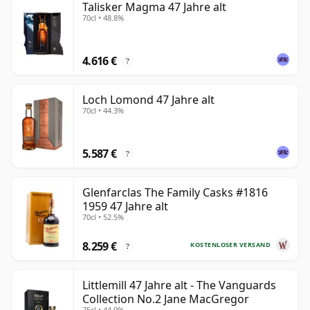
Talisker Magma 47 Jahre alt
70cl • 48.8%
4.616 €
?
Loch Lomond 47 Jahre alt
70cl • 44.3%
5.587 €
?
Glenfarclas The Family Casks #1816
1959 47 Jahre alt
70cl • 52.5%
8.259 €
KOSTENLOSER VERSAND
?
Littlemill 47 Jahre alt - The Vanguards
Collection No.2 Jane MacGregor
75cl • 44.9%