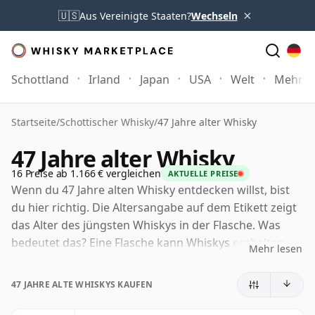
×
🇺🇸
Aus Vereinigte Staaten?
Wechseln
Schottland
Irland
Japan
USA
Welt
Mehr
Startseite
/
Schottischer Whisky
/
47 Jahre alter Whisky
47 Jahre alter Whisky
16 Preise ab 1.166 € vergleichen
AKTUELLE PREISE
Wenn du 47 Jahre alten Whisky entdecken willst, bist
du hier richtig. Die Altersangabe auf dem Etikett zeigt
das Alter des jüngsten Whiskys in der Flasche. Was
bedeutet das? Eine Flasche kann Whiskys enthalten,
Mehr lesen
die in verschiedenen Fässern unterschiedlich lange
gereift sind. Steht auf dem Etikett 47 Jahre (oder
47 JAHRE ALTE WHISKYS KAUFEN
siebenundvierzig Jahre), können zwar ältere Whiskys
enthalten sein, aber kein Bestandteil ist jünger als 47