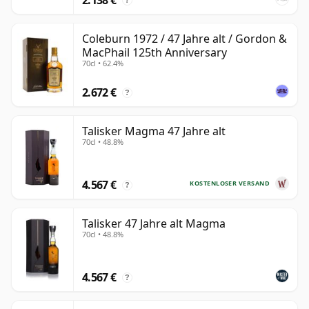
?
Coleburn 1972 / 47 Jahre alt / Gordon &
MacPhail 125th Anniversary
70cl • 62.4%
2.672 €
?
Talisker Magma 47 Jahre alt
70cl • 48.8%
4.567 €
KOSTENLOSER VERSAND
?
Talisker 47 Jahre alt Magma
70cl • 48.8%
4.567 €
?