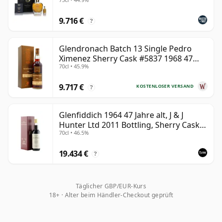
9.716 €
?
Glendronach Batch 13 Single Pedro
Ximenez Sherry Cask #5837 1968 47
70cl • 45.9%
Jahre alt
9.717 €
KOSTENLOSER VERSAND
?
Glenfiddich 1964 47 Jahre alt, J & J
Hunter Ltd 2011 Bottling, Sherry Cask
70cl • 46.5%
#10800
19.434 €
?
Täglicher GBP/EUR-Kurs
18+ · Alter beim Händler-Checkout geprüft